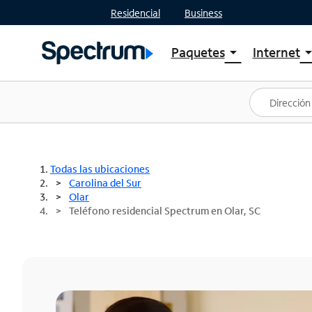
Residencial
Business
Paquetes
Internet
arrow_drop_down
arrow_drop
Ver paquetes
Spectr
Spectrum One
Planes
Mejores ofertas
Spectr
Ofertas en tu área
Intern
Todas las ubicaciones
Carolina del Sur
Olar
Teléfono residencial Spectrum en Olar, SC