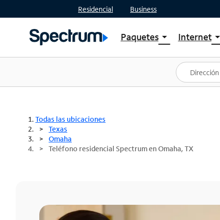
Residencial
Business
Paquetes
Internet
arrow_drop_down
arrow_drop
Ver paquetes
Spectr
Spectrum One
Planes
Mejores ofertas
Spectr
Ofertas en tu área
Intern
Todas las ubicaciones
Texas
Omaha
Teléfono residencial Spectrum en Omaha, TX