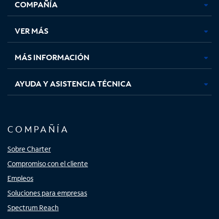
COMPAÑÍA
abre
abre
abre
abre
en
en
en
en
una
una
una
una
VER MÁS
pestaña
pestaña
pestaña
pestaña
nueva
nueva
nueva
nueva
MÁS INFORMACIÓN
AYUDA Y ASISTENCIA TÉCNICA
COMPAÑÍA
Sobre Charter
Compromiso con el cliente
Empleos
Soluciones para empresas
Spectrum Reach