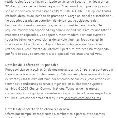
residenciales (que no hayan utilizado servicios de Spectrum en los últimos
30 días) y que estén al día en pagos con Spectrum. Los impuestos y cargos
son adicionales en ciertos estados. SPECTRUM INTERNET: se aplican tarifas
estándar después del período de promoción. Cargo adicional por instalación.
Velocidades basadas en conexión alámbrica. Las velocidades reales
(incluyendo conexión inalámbrica) varían y no están garantizadas. Se
requiere módem con capacidad Gig para velocidad Gig. Para ver una lista de
módems con capacidad, visita
spectrum.net/modem
. Servicios sujetos a
todos los términos y condiciones de servicio vigentes, los cuales están
sujetos a cambios. No están disponibles en todas las áreas. Se aplican
restricciones. Rendimiento de Internet: Spectrum Internet está respaldado
por fibra óptica y se suministra a la propiedad mediante una red HFC.
Detalles de la oferta de TV por cable
Puede solicitarse la activación de una nueva suscripción para ver contenido a
través de cada aplicación de streaming. Esto no reemplaza las suscripciones
existentes; esas se administrarán por separado. Servicios sujetos a todos los
términos y condiciones de servicio vigentes, los cuales están sujetos a
cambios. ©2025 Charter Communications. Todas las demás marcas
comerciales y los logotipos presentes aquí son propiedad de sus respectivos
titulares. Para conocer más detalles, visita
spectrum.com/disclosures
.
Detalles de la oferta de teléfono residencial
Oferta por tiempo limitado; sujeta a cambios; solo para nuevos clientes