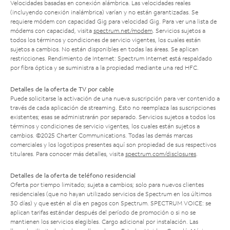
Velocidades basadas en conexión alámbrica. Las velocidades reales
(incluyendo conexión inalámbrica) varían y no están garantizadas. Se
requiere módem con capacidad Gig para velocidad Gig. Para ver una lista de
módems con capacidad, visita
spectrum.net/modem
. Servicios sujetos a
todos los términos y condiciones de servicio vigentes, los cuales están
sujetos a cambios. No están disponibles en todas las áreas. Se aplican
restricciones. Rendimiento de Internet: Spectrum Internet está respaldado
por fibra óptica y se suministra a la propiedad mediante una red HFC.
Detalles de la oferta de TV por cable
Puede solicitarse la activación de una nueva suscripción para ver contenido a
través de cada aplicación de streaming. Esto no reemplaza las suscripciones
existentes; esas se administrarán por separado. Servicios sujetos a todos los
términos y condiciones de servicio vigentes, los cuales están sujetos a
cambios. ©2025 Charter Communications. Todas las demás marcas
comerciales y los logotipos presentes aquí son propiedad de sus respectivos
titulares. Para conocer más detalles, visita
spectrum.com/disclosures
.
Detalles de la oferta de teléfono residencial
Oferta por tiempo limitado; sujeta a cambios; solo para nuevos clientes
residenciales (que no hayan utilizado servicios de Spectrum en los últimos
30 días) y que estén al día en pagos con Spectrum. SPECTRUM VOICE: se
aplican tarifas estándar después del período de promoción o si no se
mantienen los servicios elegibles. Cargo adicional por instalación. Las