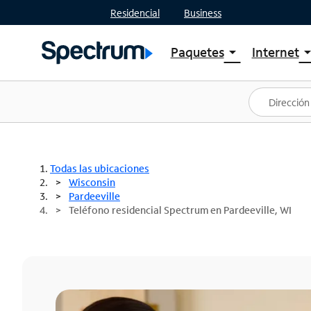
Residencial
Business
Paquetes
Internet
arrow_drop_down
arrow_drop
Ver paquetes
Spectr
Spectrum One
Planes
Mejores ofertas
Spectr
Ofertas en tu área
Intern
Todas las ubicaciones
Wisconsin
Pardeeville
Teléfono residencial Spectrum en Pardeeville, WI