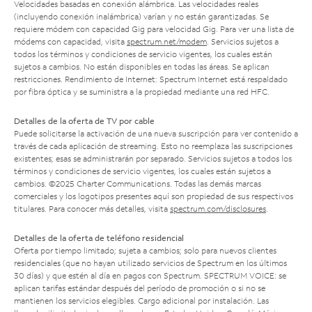
Velocidades basadas en conexión alámbrica. Las velocidades reales
(incluyendo conexión inalámbrica) varían y no están garantizadas. Se
requiere módem con capacidad Gig para velocidad Gig. Para ver una lista de
módems con capacidad, visita
spectrum.net/modem
. Servicios sujetos a
todos los términos y condiciones de servicio vigentes, los cuales están
sujetos a cambios. No están disponibles en todas las áreas. Se aplican
restricciones. Rendimiento de Internet: Spectrum Internet está respaldado
por fibra óptica y se suministra a la propiedad mediante una red HFC.
Detalles de la oferta de TV por cable
Puede solicitarse la activación de una nueva suscripción para ver contenido a
través de cada aplicación de streaming. Esto no reemplaza las suscripciones
existentes; esas se administrarán por separado. Servicios sujetos a todos los
términos y condiciones de servicio vigentes, los cuales están sujetos a
cambios. ©2025 Charter Communications. Todas las demás marcas
comerciales y los logotipos presentes aquí son propiedad de sus respectivos
titulares. Para conocer más detalles, visita
spectrum.com/disclosures
.
Detalles de la oferta de teléfono residencial
Oferta por tiempo limitado; sujeta a cambios; solo para nuevos clientes
residenciales (que no hayan utilizado servicios de Spectrum en los últimos
30 días) y que estén al día en pagos con Spectrum. SPECTRUM VOICE: se
aplican tarifas estándar después del período de promoción o si no se
mantienen los servicios elegibles. Cargo adicional por instalación. Las