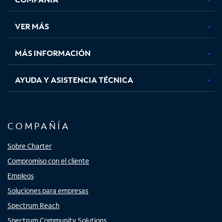
en
en
en
en
una
una
una
una
VER MÁS
pestaña
pestaña
pestaña
pestaña
nueva
nueva
nueva
nueva
MÁS INFORMACIÓN
AYUDA Y ASISTENCIA TÉCNICA
COMPAÑÍA
Sobre Charter
Compromiso con el cliente
Empleos
Soluciones para empresas
Spectrum Reach
Spectrum Community Solutions