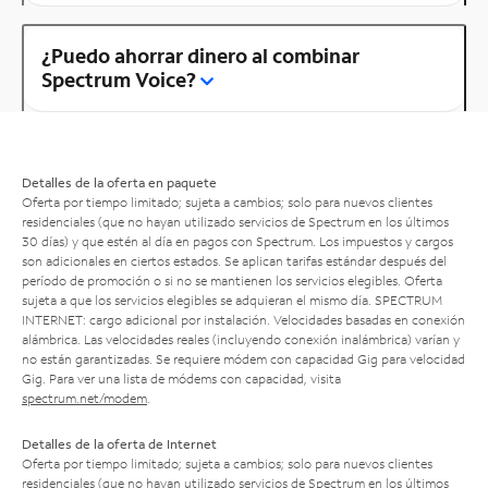
¿Puedo ahorrar dinero al combinar
Spectrum Voice?
Detalles de la oferta en paquete
Oferta por tiempo limitado; sujeta a cambios; solo para nuevos clientes
residenciales (que no hayan utilizado servicios de Spectrum en los últimos
30 días) y que estén al día en pagos con Spectrum. Los impuestos y cargos
son adicionales en ciertos estados. Se aplican tarifas estándar después del
período de promoción o si no se mantienen los servicios elegibles. Oferta
sujeta a que los servicios elegibles se adquieran el mismo día. SPECTRUM
INTERNET: cargo adicional por instalación. Velocidades basadas en conexión
alámbrica. Las velocidades reales (incluyendo conexión inalámbrica) varían y
no están garantizadas. Se requiere módem con capacidad Gig para velocidad
Gig. Para ver una lista de módems con capacidad, visita
spectrum.net/modem
.
Detalles de la oferta de Internet
Oferta por tiempo limitado; sujeta a cambios; solo para nuevos clientes
residenciales (que no hayan utilizado servicios de Spectrum en los últimos