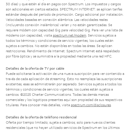
30 días) y que estén al día en pagos con Spectrum. Los impuestos y cargos
son adicionales en ciertos estados. SPECTRUM INTERNET: se aplican tarifas
estándar después del período de promoción. Cargo adicional por instalación.
Velocidades basadas en conexión alámbrica. Las velocidades reales
(incluyendo conexión inalámbrica) varían y no están garantizadas. Se
requiere módem con capacidad Gig para velocidad Gig. Para ver una lista de
módems con capacidad, visita
spectrum.net/modem
. Servicios sujetos a
todos los términos y condiciones de servicio vigentes, los cuales están
sujetos a cambios. No están disponibles en todas las áreas. Se aplican
restricciones. Rendimiento de Internet: Spectrum Internet está respaldado
por fibra óptica y se suministra a la propiedad mediante una red HFC.
Detalles de la oferta de TV por cable
Puede solicitarse la activación de una nueva suscripción para ver contenido a
través de cada aplicación de streaming. Esto no reemplaza las suscripciones
existentes; esas se administrarán por separado. Servicios sujetos a todos los
términos y condiciones de servicio vigentes, los cuales están sujetos a
cambios. ©2025 Charter Communications. Todas las demás marcas
comerciales y los logotipos presentes aquí son propiedad de sus respectivos
titulares. Para conocer más detalles, visita
spectrum.com/disclosures
.
Detalles de la oferta de teléfono residencial
Oferta por tiempo limitado; sujeta a cambios; solo para nuevos clientes
residenciales (que no hayan utilizado servicios de Spectrum en los últimos