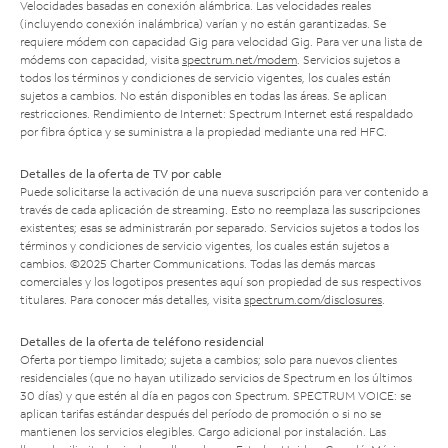
Velocidades basadas en conexión alámbrica. Las velocidades reales
(incluyendo conexión inalámbrica) varían y no están garantizadas. Se
requiere módem con capacidad Gig para velocidad Gig. Para ver una lista de
módems con capacidad, visita
spectrum.net/modem
. Servicios sujetos a
todos los términos y condiciones de servicio vigentes, los cuales están
sujetos a cambios. No están disponibles en todas las áreas. Se aplican
restricciones. Rendimiento de Internet: Spectrum Internet está respaldado
por fibra óptica y se suministra a la propiedad mediante una red HFC.
Detalles de la oferta de TV por cable
Puede solicitarse la activación de una nueva suscripción para ver contenido a
través de cada aplicación de streaming. Esto no reemplaza las suscripciones
existentes; esas se administrarán por separado. Servicios sujetos a todos los
términos y condiciones de servicio vigentes, los cuales están sujetos a
cambios. ©2025 Charter Communications. Todas las demás marcas
comerciales y los logotipos presentes aquí son propiedad de sus respectivos
titulares. Para conocer más detalles, visita
spectrum.com/disclosures
.
Detalles de la oferta de teléfono residencial
Oferta por tiempo limitado; sujeta a cambios; solo para nuevos clientes
residenciales (que no hayan utilizado servicios de Spectrum en los últimos
30 días) y que estén al día en pagos con Spectrum. SPECTRUM VOICE: se
aplican tarifas estándar después del período de promoción o si no se
mantienen los servicios elegibles. Cargo adicional por instalación. Las