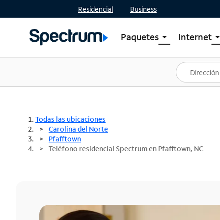
Residencial
Business
Paquetes
Internet
arrow_drop_down
arrow_drop
Ver paquetes
Spectr
Spectrum One
Planes
Mejores ofertas
Spectr
Ofertas en tu área
Intern
Todas las ubicaciones
Carolina del Norte
Pfafftown
Teléfono residencial Spectrum en Pfafftown, NC