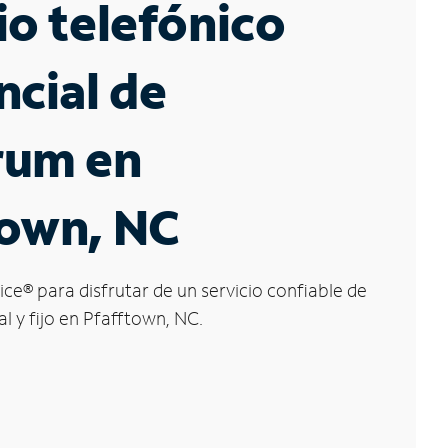
io telefónico
ncial de
rum en
town, NC
ice
®
para disfrutar de un servicio confiable de
al y fijo en Pfafftown, NC.