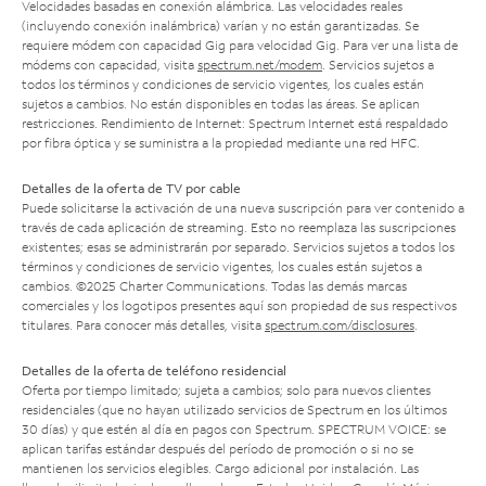
Velocidades basadas en conexión alámbrica. Las velocidades reales
(incluyendo conexión inalámbrica) varían y no están garantizadas. Se
requiere módem con capacidad Gig para velocidad Gig. Para ver una lista de
módems con capacidad, visita
spectrum.net/modem
. Servicios sujetos a
todos los términos y condiciones de servicio vigentes, los cuales están
sujetos a cambios. No están disponibles en todas las áreas. Se aplican
restricciones. Rendimiento de Internet: Spectrum Internet está respaldado
por fibra óptica y se suministra a la propiedad mediante una red HFC.
Detalles de la oferta de TV por cable
Puede solicitarse la activación de una nueva suscripción para ver contenido a
través de cada aplicación de streaming. Esto no reemplaza las suscripciones
existentes; esas se administrarán por separado. Servicios sujetos a todos los
términos y condiciones de servicio vigentes, los cuales están sujetos a
cambios. ©2025 Charter Communications. Todas las demás marcas
comerciales y los logotipos presentes aquí son propiedad de sus respectivos
titulares. Para conocer más detalles, visita
spectrum.com/disclosures
.
Detalles de la oferta de teléfono residencial
Oferta por tiempo limitado; sujeta a cambios; solo para nuevos clientes
residenciales (que no hayan utilizado servicios de Spectrum en los últimos
30 días) y que estén al día en pagos con Spectrum. SPECTRUM VOICE: se
aplican tarifas estándar después del período de promoción o si no se
mantienen los servicios elegibles. Cargo adicional por instalación. Las