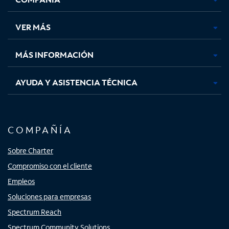
en
en
en
en
una
una
una
una
VER MÁS
pestaña
pestaña
pestaña
pestaña
nueva
nueva
nueva
nueva
MÁS INFORMACIÓN
AYUDA Y ASISTENCIA TÉCNICA
COMPAÑÍA
Sobre Charter
Compromiso con el cliente
Empleos
Soluciones para empresas
Spectrum Reach
Spectrum Community Solutions