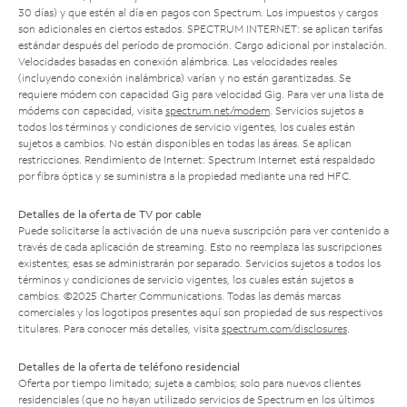
30 días) y que estén al día en pagos con Spectrum. Los impuestos y cargos
son adicionales en ciertos estados. SPECTRUM INTERNET: se aplican tarifas
estándar después del período de promoción. Cargo adicional por instalación.
Velocidades basadas en conexión alámbrica. Las velocidades reales
(incluyendo conexión inalámbrica) varían y no están garantizadas. Se
requiere módem con capacidad Gig para velocidad Gig. Para ver una lista de
módems con capacidad, visita
spectrum.net/modem
. Servicios sujetos a
todos los términos y condiciones de servicio vigentes, los cuales están
sujetos a cambios. No están disponibles en todas las áreas. Se aplican
restricciones. Rendimiento de Internet: Spectrum Internet está respaldado
por fibra óptica y se suministra a la propiedad mediante una red HFC.
Detalles de la oferta de TV por cable
Puede solicitarse la activación de una nueva suscripción para ver contenido a
través de cada aplicación de streaming. Esto no reemplaza las suscripciones
existentes; esas se administrarán por separado. Servicios sujetos a todos los
términos y condiciones de servicio vigentes, los cuales están sujetos a
cambios. ©2025 Charter Communications. Todas las demás marcas
comerciales y los logotipos presentes aquí son propiedad de sus respectivos
titulares. Para conocer más detalles, visita
spectrum.com/disclosures
.
Detalles de la oferta de teléfono residencial
Oferta por tiempo limitado; sujeta a cambios; solo para nuevos clientes
residenciales (que no hayan utilizado servicios de Spectrum en los últimos