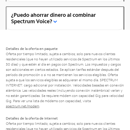
¿Puedo ahorrar dinero al combinar
Spectrum Voice?
Detalles de la oferta en paquete
Oferta por tiempo limitado; sujeta a cambios; solo para nuevos clientes
residenciales (que no hayan utilizado servicios de Spectrum en los últimos
30 días) y que estén al día en pagos con Spectrum. Los impuestos y cargos
son adicionales en ciertos estados. Se aplican tarifas estándar después del
período de promoción o si no se mantienen los servicios elegibles. Oferta
sujeta a que los servicios elegibles se adquieran el mismo día. SPECTRUM
INTERNET: cargo adicional por instalación. Velocidades basadas en conexión
alámbrica. Las velocidades reales (incluyendo conexión inalámbrica) varían y
no están garantizadas. Se requiere módem con capacidad Gig para velocidad
Gig. Para ver una lista de módems con capacidad, visita
spectrum.net/modem
.
Detalles de la oferta de Internet
Oferta por tiempo limitado; sujeta a cambios; solo para nuevos clientes
residenciales (que no hayan utilizado servicios de Spectrum en los últimos