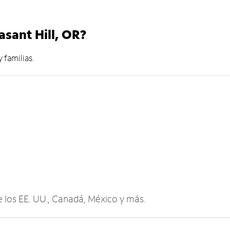
asant Hill, OR?
 familias.
de los EE. UU., Canadá, México y más.