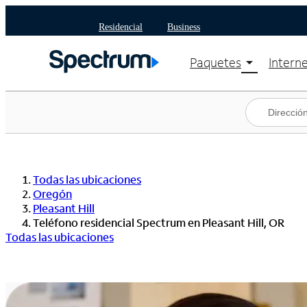
Residencial
Business
Paquetes
Intern
arrow_drop_down
Ver paquetes
Spect
Spectrum One
Plane
Mejores ofertas
Spect
Ofertas en tu área
Intern
Todas las ubicaciones
Oregón
Pleasant Hill
Teléfono residencial Spectrum en Pleasant Hill, OR
Todas las ubicaciones