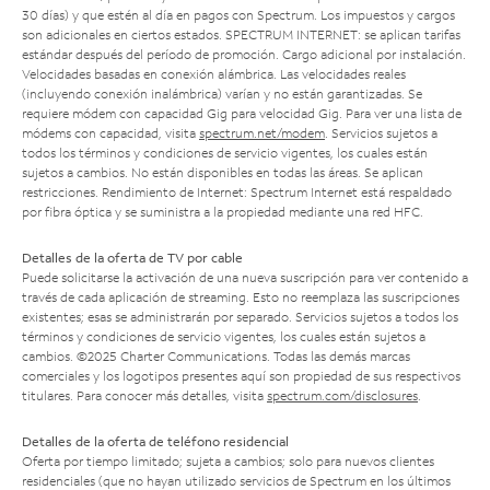
30 días) y que estén al día en pagos con Spectrum. Los impuestos y cargos
son adicionales en ciertos estados. SPECTRUM INTERNET: se aplican tarifas
estándar después del período de promoción. Cargo adicional por instalación.
Velocidades basadas en conexión alámbrica. Las velocidades reales
(incluyendo conexión inalámbrica) varían y no están garantizadas. Se
requiere módem con capacidad Gig para velocidad Gig. Para ver una lista de
módems con capacidad, visita
spectrum.net/modem
. Servicios sujetos a
todos los términos y condiciones de servicio vigentes, los cuales están
sujetos a cambios. No están disponibles en todas las áreas. Se aplican
restricciones. Rendimiento de Internet: Spectrum Internet está respaldado
por fibra óptica y se suministra a la propiedad mediante una red HFC.
Detalles de la oferta de TV por cable
Puede solicitarse la activación de una nueva suscripción para ver contenido a
través de cada aplicación de streaming. Esto no reemplaza las suscripciones
existentes; esas se administrarán por separado. Servicios sujetos a todos los
términos y condiciones de servicio vigentes, los cuales están sujetos a
cambios. ©2025 Charter Communications. Todas las demás marcas
comerciales y los logotipos presentes aquí son propiedad de sus respectivos
titulares. Para conocer más detalles, visita
spectrum.com/disclosures
.
Detalles de la oferta de teléfono residencial
Oferta por tiempo limitado; sujeta a cambios; solo para nuevos clientes
residenciales (que no hayan utilizado servicios de Spectrum en los últimos