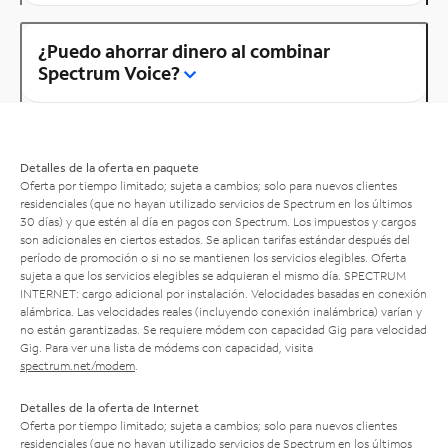
¿Puedo ahorrar dinero al combinar
Spectrum Voice?
Detalles de la oferta en paquete
Oferta por tiempo limitado; sujeta a cambios; solo para nuevos clientes
residenciales (que no hayan utilizado servicios de Spectrum en los últimos
30 días) y que estén al día en pagos con Spectrum. Los impuestos y cargos
son adicionales en ciertos estados. Se aplican tarifas estándar después del
período de promoción o si no se mantienen los servicios elegibles. Oferta
sujeta a que los servicios elegibles se adquieran el mismo día. SPECTRUM
INTERNET: cargo adicional por instalación. Velocidades basadas en conexión
alámbrica. Las velocidades reales (incluyendo conexión inalámbrica) varían y
no están garantizadas. Se requiere módem con capacidad Gig para velocidad
Gig. Para ver una lista de módems con capacidad, visita
spectrum.net/modem
.
Detalles de la oferta de Internet
Oferta por tiempo limitado; sujeta a cambios; solo para nuevos clientes
residenciales (que no hayan utilizado servicios de Spectrum en los últimos