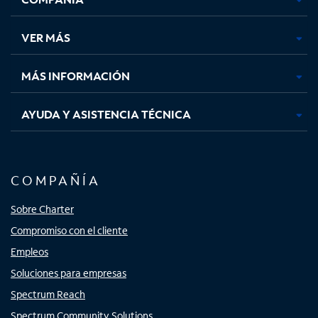
en
en
en
en
una
una
una
una
VER MÁS
pestaña
pestaña
pestaña
pestaña
nueva
nueva
nueva
nueva
MÁS INFORMACIÓN
AYUDA Y ASISTENCIA TÉCNICA
COMPAÑÍA
Sobre Charter
Compromiso con el cliente
Empleos
Soluciones para empresas
Spectrum Reach
Spectrum Community Solutions