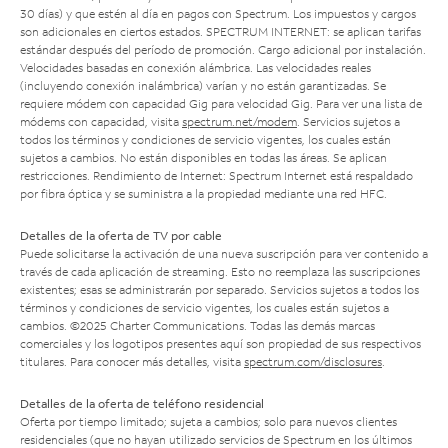
30 días) y que estén al día en pagos con Spectrum. Los impuestos y cargos
son adicionales en ciertos estados. SPECTRUM INTERNET: se aplican tarifas
estándar después del período de promoción. Cargo adicional por instalación.
Velocidades basadas en conexión alámbrica. Las velocidades reales
(incluyendo conexión inalámbrica) varían y no están garantizadas. Se
requiere módem con capacidad Gig para velocidad Gig. Para ver una lista de
módems con capacidad, visita
spectrum.net/modem
. Servicios sujetos a
todos los términos y condiciones de servicio vigentes, los cuales están
sujetos a cambios. No están disponibles en todas las áreas. Se aplican
restricciones. Rendimiento de Internet: Spectrum Internet está respaldado
por fibra óptica y se suministra a la propiedad mediante una red HFC.
Detalles de la oferta de TV por cable
Puede solicitarse la activación de una nueva suscripción para ver contenido a
través de cada aplicación de streaming. Esto no reemplaza las suscripciones
existentes; esas se administrarán por separado. Servicios sujetos a todos los
términos y condiciones de servicio vigentes, los cuales están sujetos a
cambios. ©2025 Charter Communications. Todas las demás marcas
comerciales y los logotipos presentes aquí son propiedad de sus respectivos
titulares. Para conocer más detalles, visita
spectrum.com/disclosures
.
Detalles de la oferta de teléfono residencial
Oferta por tiempo limitado; sujeta a cambios; solo para nuevos clientes
residenciales (que no hayan utilizado servicios de Spectrum en los últimos