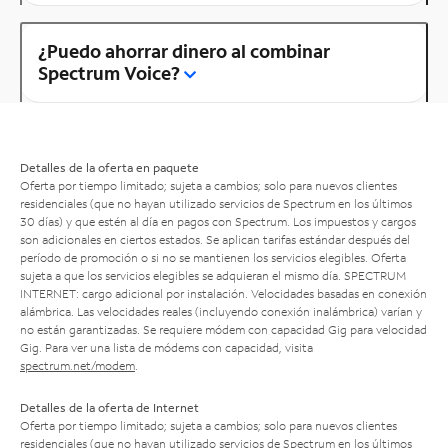
¿Puedo ahorrar dinero al combinar
Spectrum Voice?
Detalles de la oferta en paquete
Oferta por tiempo limitado; sujeta a cambios; solo para nuevos clientes
residenciales (que no hayan utilizado servicios de Spectrum en los últimos
30 días) y que estén al día en pagos con Spectrum. Los impuestos y cargos
son adicionales en ciertos estados. Se aplican tarifas estándar después del
período de promoción o si no se mantienen los servicios elegibles. Oferta
sujeta a que los servicios elegibles se adquieran el mismo día. SPECTRUM
INTERNET: cargo adicional por instalación. Velocidades basadas en conexión
alámbrica. Las velocidades reales (incluyendo conexión inalámbrica) varían y
no están garantizadas. Se requiere módem con capacidad Gig para velocidad
Gig. Para ver una lista de módems con capacidad, visita
spectrum.net/modem
.
Detalles de la oferta de Internet
Oferta por tiempo limitado; sujeta a cambios; solo para nuevos clientes
residenciales (que no hayan utilizado servicios de Spectrum en los últimos