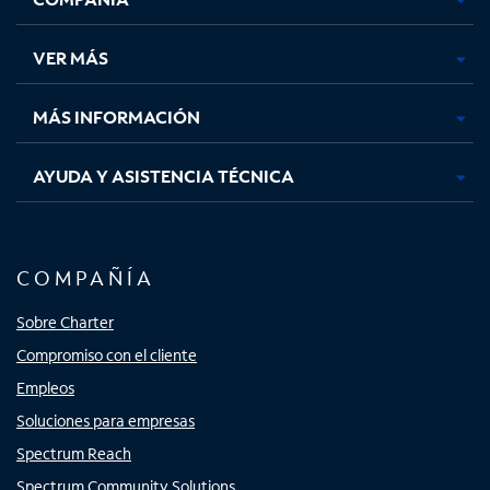
en
en
en
en
una
una
una
una
VER MÁS
pestaña
pestaña
pestaña
pestaña
nueva
nueva
nueva
nueva
MÁS INFORMACIÓN
AYUDA Y ASISTENCIA TÉCNICA
COMPAÑÍA
Sobre Charter
Compromiso con el cliente
Empleos
Soluciones para empresas
Spectrum Reach
Spectrum Community Solutions