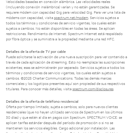
Velocidades basadas en conexión alámbrica. Las velocidades reales
(incluyendo conexión inalámbrica) varían y no están garantizadas. Se
requiere módem con capacidad Gig para velocidad Gig. Para ver una lista de
módems con capacidad, visita
spectrum.net/modem
. Servicios sujetos a
todos los términos y condiciones de servicio vigentes, los cuales están
sujetos a cambios. No están disponibles en todas las áreas. Se aplican
restricciones. Rendimiento de Internet: Spectrum Internet está respaldado
por fibra óptica y se suministra a la propiedad mediante una red HFC.
Detalles de la oferta de TV por cable
Puede solicitarse la activación de una nueva suscripción para ver contenido a
través de cada aplicación de streaming. Esto no reemplaza las suscripciones
existentes; esas se administrarán por separado. Servicios sujetos a todos los
términos y condiciones de servicio vigentes, los cuales están sujetos a
cambios. ©2025 Charter Communications. Todas las demás marcas
comerciales y los logotipos presentes aquí son propiedad de sus respectivos
titulares. Para conocer más detalles, visita
spectrum.com/disclosures
.
Detalles de la oferta de teléfono residencial
Oferta por tiempo limitado; sujeta a cambios; solo para nuevos clientes
residenciales (que no hayan utilizado servicios de Spectrum en los últimos
30 días) y que estén al día en pagos con Spectrum. SPECTRUM VOICE: se
aplican tarifas estándar después del período de promoción o si no se
mantienen los servicios elegibles. Cargo adicional por instalación. Las