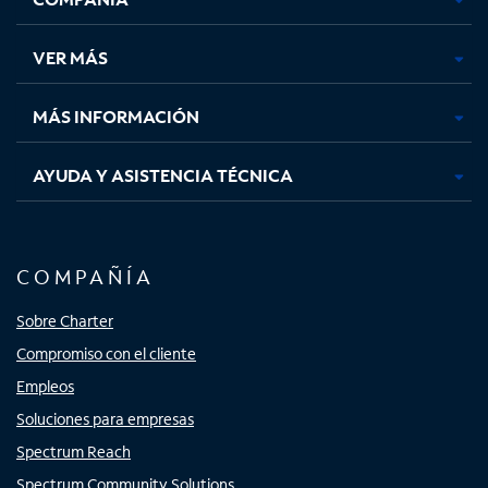
en
en
en
en
una
una
una
una
VER MÁS
pestaña
pestaña
pestaña
pestaña
nueva
nueva
nueva
nueva
MÁS INFORMACIÓN
AYUDA Y ASISTENCIA TÉCNICA
COMPAÑÍA
Sobre Charter
Compromiso con el cliente
Empleos
Soluciones para empresas
Spectrum Reach
Spectrum Community Solutions