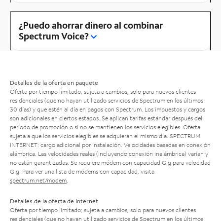
¿Puedo ahorrar dinero al combinar
Spectrum Voice?
Detalles de la oferta en paquete
Oferta por tiempo limitado; sujeta a cambios; solo para nuevos clientes
residenciales (que no hayan utilizado servicios de Spectrum en los últimos
30 días) y que estén al día en pagos con Spectrum. Los impuestos y cargos
son adicionales en ciertos estados. Se aplican tarifas estándar después del
período de promoción o si no se mantienen los servicios elegibles. Oferta
sujeta a que los servicios elegibles se adquieran el mismo día. SPECTRUM
INTERNET: cargo adicional por instalación. Velocidades basadas en conexión
alámbrica. Las velocidades reales (incluyendo conexión inalámbrica) varían y
no están garantizadas. Se requiere módem con capacidad Gig para velocidad
Gig. Para ver una lista de módems con capacidad, visita
spectrum.net/modem
.
Detalles de la oferta de Internet
Oferta por tiempo limitado; sujeta a cambios; solo para nuevos clientes
residenciales (que no hayan utilizado servicios de Spectrum en los últimos