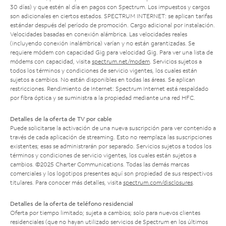
30 días) y que estén al día en pagos con Spectrum. Los impuestos y cargos
son adicionales en ciertos estados. SPECTRUM INTERNET: se aplican tarifas
estándar después del período de promoción. Cargo adicional por instalación.
Velocidades basadas en conexión alámbrica. Las velocidades reales
(incluyendo conexión inalámbrica) varían y no están garantizadas. Se
requiere módem con capacidad Gig para velocidad Gig. Para ver una lista de
módems con capacidad, visita
spectrum.net/modem
. Servicios sujetos a
todos los términos y condiciones de servicio vigentes, los cuales están
sujetos a cambios. No están disponibles en todas las áreas. Se aplican
restricciones. Rendimiento de Internet: Spectrum Internet está respaldado
por fibra óptica y se suministra a la propiedad mediante una red HFC.
Detalles de la oferta de TV por cable
Puede solicitarse la activación de una nueva suscripción para ver contenido a
través de cada aplicación de streaming. Esto no reemplaza las suscripciones
existentes; esas se administrarán por separado. Servicios sujetos a todos los
términos y condiciones de servicio vigentes, los cuales están sujetos a
cambios. ©2025 Charter Communications. Todas las demás marcas
comerciales y los logotipos presentes aquí son propiedad de sus respectivos
titulares. Para conocer más detalles, visita
spectrum.com/disclosures
.
Detalles de la oferta de teléfono residencial
Oferta por tiempo limitado; sujeta a cambios; solo para nuevos clientes
residenciales (que no hayan utilizado servicios de Spectrum en los últimos