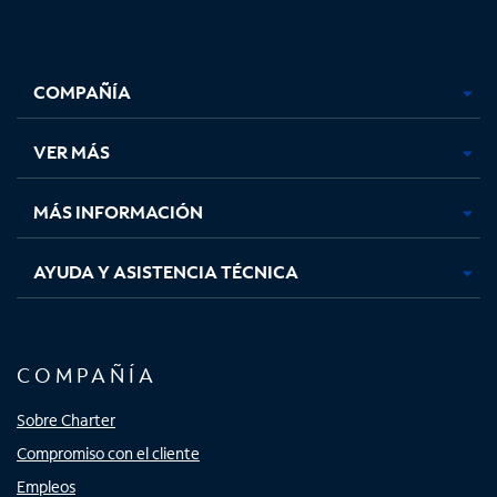
Facebook,
Instagram,
Youtube,
X,
se
se
se
se
COMPAÑÍA
abre
abre
abre
abre
en
en
en
en
una
una
una
una
VER MÁS
pestaña
pestaña
pestaña
pestaña
nueva
nueva
nueva
nueva
MÁS INFORMACIÓN
AYUDA Y ASISTENCIA TÉCNICA
COMPAÑÍA
Sobre Charter
Compromiso con el cliente
Empleos