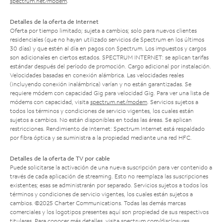
spectrum.net/modem
.
Detalles de la oferta de Internet
Oferta por tiempo limitado; sujeta a cambios; solo para nuevos clientes
residenciales (que no hayan utilizado servicios de Spectrum en los últimos
30 días) y que estén al día en pagos con Spectrum. Los impuestos y cargos
son adicionales en ciertos estados. SPECTRUM INTERNET: se aplican tarifas
estándar después del período de promoción. Cargo adicional por instalación.
Velocidades basadas en conexión alámbrica. Las velocidades reales
(incluyendo conexión inalámbrica) varían y no están garantizadas. Se
requiere módem con capacidad Gig para velocidad Gig. Para ver una lista de
módems con capacidad, visita
spectrum.net/modem
. Servicios sujetos a
todos los términos y condiciones de servicio vigentes, los cuales están
sujetos a cambios. No están disponibles en todas las áreas. Se aplican
restricciones. Rendimiento de Internet: Spectrum Internet está respaldado
por fibra óptica y se suministra a la propiedad mediante una red HFC.
Detalles de la oferta de TV por cable
Puede solicitarse la activación de una nueva suscripción para ver contenido a
través de cada aplicación de streaming. Esto no reemplaza las suscripciones
existentes; esas se administrarán por separado. Servicios sujetos a todos los
términos y condiciones de servicio vigentes, los cuales están sujetos a
cambios. ©2025 Charter Communications. Todas las demás marcas
comerciales y los logotipos presentes aquí son propiedad de sus respectivos
titulares. Para conocer más detalles, visita
spectrum.com/disclosures
.