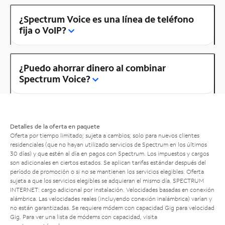
¿Spectrum Voice es una línea de teléfono
fija o VoIP?
¿Puedo ahorrar dinero al combinar
Spectrum Voice?
Detalles de la oferta en paquete
Oferta por tiempo limitado; sujeta a cambios; solo para nuevos clientes
residenciales (que no hayan utilizado servicios de Spectrum en los últimos
30 días) y que estén al día en pagos con Spectrum. Los impuestos y cargos
son adicionales en ciertos estados. Se aplican tarifas estándar después del
período de promoción o si no se mantienen los servicios elegibles. Oferta
sujeta a que los servicios elegibles se adquieran el mismo día. SPECTRUM
INTERNET: cargo adicional por instalación. Velocidades basadas en conexión
alámbrica. Las velocidades reales (incluyendo conexión inalámbrica) varían y
no están garantizadas. Se requiere módem con capacidad Gig para velocidad
Gig. Para ver una lista de módems con capacidad, visita