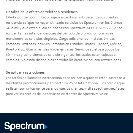
Detalles de la oferta de teléfono residencial
Oferta por tiempo limitado; sujeta a cambios; solo para nuevos clientes
residenciales (que no hayan utilizado servicios de Spectrum en los últimos
30 días) y que estén al día en pagos con Spectrum. SPECTRUM VOICE: se
aplican tarifas estándar después del período de promoción o si no se
mantienen los servicios elegibles. Cargo adicional por instalación. Las
llamadas ilimitadas incluyen llamadas en Estados Unidos, Canadá, México,
Puerto Rico, Guam, las Islas Vírgenes y más. Servicios sujetos a todos los
términos y condiciones de servicio vigentes, los cuales están sujetos a
cambios. No están disponibles en todas las áreas. Se aplican restricciones.
Se aplican restricciones
Las tarifas de llamadas internacionales se aplican a quienes están suscritos a
las ofertas promocionales y a Spectrum Voice International. Los precios que
se listan son únicamente para los nuevos clientes; visita
spectrum.net/rates
para ver los precios de los servicios existentes de Spectrum Voice.