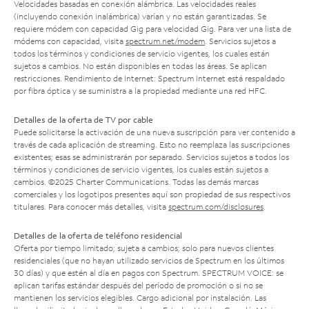
Velocidades basadas en conexión alámbrica. Las velocidades reales
(incluyendo conexión inalámbrica) varían y no están garantizadas. Se
requiere módem con capacidad Gig para velocidad Gig. Para ver una lista de
módems con capacidad, visita
spectrum.net/modem
. Servicios sujetos a
todos los términos y condiciones de servicio vigentes, los cuales están
sujetos a cambios. No están disponibles en todas las áreas. Se aplican
restricciones. Rendimiento de Internet: Spectrum Internet está respaldado
por fibra óptica y se suministra a la propiedad mediante una red HFC.
Detalles de la oferta de TV por cable
Puede solicitarse la activación de una nueva suscripción para ver contenido a
través de cada aplicación de streaming. Esto no reemplaza las suscripciones
existentes; esas se administrarán por separado. Servicios sujetos a todos los
términos y condiciones de servicio vigentes, los cuales están sujetos a
cambios. ©2025 Charter Communications. Todas las demás marcas
comerciales y los logotipos presentes aquí son propiedad de sus respectivos
titulares. Para conocer más detalles, visita
spectrum.com/disclosures
.
Detalles de la oferta de teléfono residencial
Oferta por tiempo limitado; sujeta a cambios; solo para nuevos clientes
residenciales (que no hayan utilizado servicios de Spectrum en los últimos
30 días) y que estén al día en pagos con Spectrum. SPECTRUM VOICE: se
aplican tarifas estándar después del período de promoción o si no se
mantienen los servicios elegibles. Cargo adicional por instalación. Las