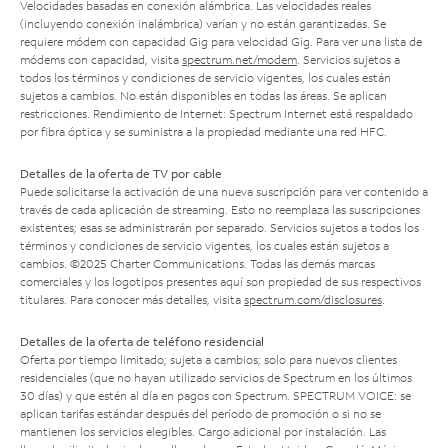
Velocidades basadas en conexión alámbrica. Las velocidades reales
(incluyendo conexión inalámbrica) varían y no están garantizadas. Se
requiere módem con capacidad Gig para velocidad Gig. Para ver una lista de
módems con capacidad, visita
spectrum.net/modem
. Servicios sujetos a
todos los términos y condiciones de servicio vigentes, los cuales están
sujetos a cambios. No están disponibles en todas las áreas. Se aplican
restricciones. Rendimiento de Internet: Spectrum Internet está respaldado
por fibra óptica y se suministra a la propiedad mediante una red HFC.
Detalles de la oferta de TV por cable
Puede solicitarse la activación de una nueva suscripción para ver contenido a
través de cada aplicación de streaming. Esto no reemplaza las suscripciones
existentes; esas se administrarán por separado. Servicios sujetos a todos los
términos y condiciones de servicio vigentes, los cuales están sujetos a
cambios. ©2025 Charter Communications. Todas las demás marcas
comerciales y los logotipos presentes aquí son propiedad de sus respectivos
titulares. Para conocer más detalles, visita
spectrum.com/disclosures
.
Detalles de la oferta de teléfono residencial
Oferta por tiempo limitado; sujeta a cambios; solo para nuevos clientes
residenciales (que no hayan utilizado servicios de Spectrum en los últimos
30 días) y que estén al día en pagos con Spectrum. SPECTRUM VOICE: se
aplican tarifas estándar después del período de promoción o si no se
mantienen los servicios elegibles. Cargo adicional por instalación. Las