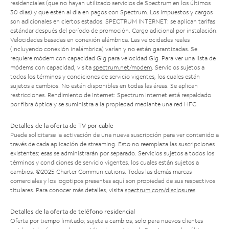
residenciales (que no hayan utilizado servicios de Spectrum en los últimos
30 días) y que estén al día en pagos con Spectrum. Los impuestos y cargos
son adicionales en ciertos estados. SPECTRUM INTERNET: se aplican tarifas
estándar después del período de promoción. Cargo adicional por instalación.
Velocidades basadas en conexión alámbrica. Las velocidades reales
(incluyendo conexión inalámbrica) varían y no están garantizadas. Se
requiere módem con capacidad Gig para velocidad Gig. Para ver una lista de
módems con capacidad, visita
spectrum.net/modem
. Servicios sujetos a
todos los términos y condiciones de servicio vigentes, los cuales están
sujetos a cambios. No están disponibles en todas las áreas. Se aplican
restricciones. Rendimiento de Internet: Spectrum Internet está respaldado
por fibra óptica y se suministra a la propiedad mediante una red HFC.
Detalles de la oferta de TV por cable
Puede solicitarse la activación de una nueva suscripción para ver contenido a
través de cada aplicación de streaming. Esto no reemplaza las suscripciones
existentes; esas se administrarán por separado. Servicios sujetos a todos los
términos y condiciones de servicio vigentes, los cuales están sujetos a
cambios. ©2025 Charter Communications. Todas las demás marcas
comerciales y los logotipos presentes aquí son propiedad de sus respectivos
titulares. Para conocer más detalles, visita
spectrum.com/disclosures
.
Detalles de la oferta de teléfono residencial
Oferta por tiempo limitado; sujeta a cambios; solo para nuevos clientes