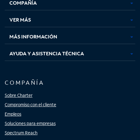
COMPAÑÍA
abre
abre
abre
abre
en
en
en
en
una
una
una
una
VER MÁS
pestaña
pestaña
pestaña
pestaña
nueva
nueva
nueva
nueva
MÁS INFORMACIÓN
AYUDA Y ASISTENCIA TÉCNICA
COMPAÑÍA
Sobre Charter
Compromiso con el cliente
Empleos
Soluciones para empresas
Spectrum Reach