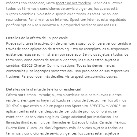
módems con capacidad, visita
spectrum.net/modem
. Servicios sujetos a
todos los términos y condiciones de servicio vigentes, los cuales están
sujetos a cambios. No están disponibles en todas las áreas. Se aplican
restricciones. Rendimiento de Internet: Spectrum Internet está respaldado
por fibra óptica y se suministra a la propiedad mediante una red HFC.
Detalles de la oferta de TV por cable
Puede solicitarse la activación de una nueva suscripción para ver contenido a
través de cada aplicación de streaming. Esto no reemplaza las suscripciones
existentes; esas se administrarán por separado. Servicios sujetos a todos los
términos y condiciones de servicio vigentes, los cuales están sujetos a
cambios. ©2025 Charter Communications. Todas las demás marcas
comerciales y los logotipos presentes aquí son propiedad de sus respectivos
titulares. Para conocer más detalles, visita
spectrum.com/disclosures
.
Detalles de la oferta de teléfono residencial
Oferta por tiempo limitado; sujeta a cambios; solo para nuevos clientes
residenciales (que no hayan utilizado servicios de Spectrum en los últimos
30 días) y que estén al día en pagos con Spectrum. SPECTRUM VOICE: se
aplican tarifas estándar después del período de promoción o si no se
mantienen los servicios elegibles. Cargo adicional por instalación. Las
llamadas ilimitadas incluyen llamadas en Estados Unidos, Canadá, México,
Puerto Rico, Guam, las Islas Vírgenes y más. Servicios sujetos a todos los
términos y condiciones de servicio vigentes, los cuales están sujetos a