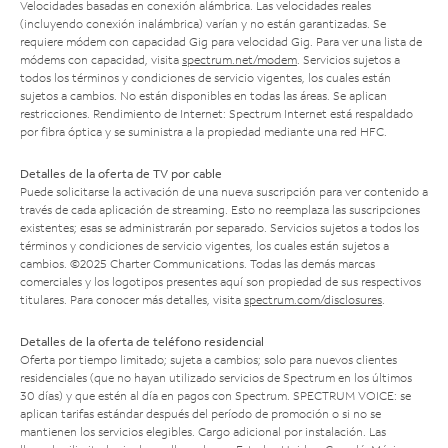
Velocidades basadas en conexión alámbrica. Las velocidades reales
(incluyendo conexión inalámbrica) varían y no están garantizadas. Se
requiere módem con capacidad Gig para velocidad Gig. Para ver una lista de
módems con capacidad, visita
spectrum.net/modem
. Servicios sujetos a
todos los términos y condiciones de servicio vigentes, los cuales están
sujetos a cambios. No están disponibles en todas las áreas. Se aplican
restricciones. Rendimiento de Internet: Spectrum Internet está respaldado
por fibra óptica y se suministra a la propiedad mediante una red HFC.
Detalles de la oferta de TV por cable
Puede solicitarse la activación de una nueva suscripción para ver contenido a
través de cada aplicación de streaming. Esto no reemplaza las suscripciones
existentes; esas se administrarán por separado. Servicios sujetos a todos los
términos y condiciones de servicio vigentes, los cuales están sujetos a
cambios. ©2025 Charter Communications. Todas las demás marcas
comerciales y los logotipos presentes aquí son propiedad de sus respectivos
titulares. Para conocer más detalles, visita
spectrum.com/disclosures
.
Detalles de la oferta de teléfono residencial
Oferta por tiempo limitado; sujeta a cambios; solo para nuevos clientes
residenciales (que no hayan utilizado servicios de Spectrum en los últimos
30 días) y que estén al día en pagos con Spectrum. SPECTRUM VOICE: se
aplican tarifas estándar después del período de promoción o si no se
mantienen los servicios elegibles. Cargo adicional por instalación. Las