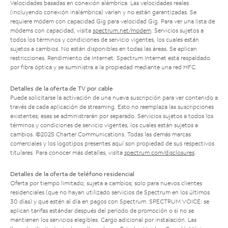
Velocidades basadas en conexión alámbrica. Las velocidades reales
(incluyendo conexión inalámbrica) varían y no están garantizadas. Se
requiere módem con capacidad Gig para velocidad Gig. Para ver una lista de
módems con capacidad, visita
spectrum.net/modem
. Servicios sujetos a
todos los términos y condiciones de servicio vigentes, los cuales están
sujetos a cambios. No están disponibles en todas las áreas. Se aplican
restricciones. Rendimiento de Internet: Spectrum Internet está respaldado
por fibra óptica y se suministra a la propiedad mediante una red HFC.
Detalles de la oferta de TV por cable
Puede solicitarse la activación de una nueva suscripción para ver contenido a
través de cada aplicación de streaming. Esto no reemplaza las suscripciones
existentes; esas se administrarán por separado. Servicios sujetos a todos los
términos y condiciones de servicio vigentes, los cuales están sujetos a
cambios. ©2025 Charter Communications. Todas las demás marcas
comerciales y los logotipos presentes aquí son propiedad de sus respectivos
titulares. Para conocer más detalles, visita
spectrum.com/disclosures
.
Detalles de la oferta de teléfono residencial
Oferta por tiempo limitado; sujeta a cambios; solo para nuevos clientes
residenciales (que no hayan utilizado servicios de Spectrum en los últimos
30 días) y que estén al día en pagos con Spectrum. SPECTRUM VOICE: se
aplican tarifas estándar después del período de promoción o si no se
mantienen los servicios elegibles. Cargo adicional por instalación. Las