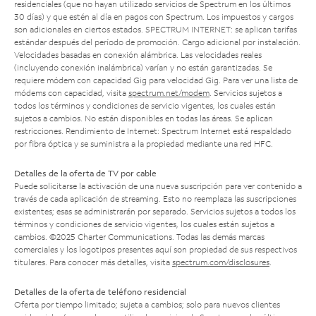
residenciales (que no hayan utilizado servicios de Spectrum en los últimos
30 días) y que estén al día en pagos con Spectrum. Los impuestos y cargos
son adicionales en ciertos estados. SPECTRUM INTERNET: se aplican tarifas
estándar después del período de promoción. Cargo adicional por instalación.
Velocidades basadas en conexión alámbrica. Las velocidades reales
(incluyendo conexión inalámbrica) varían y no están garantizadas. Se
requiere módem con capacidad Gig para velocidad Gig. Para ver una lista de
módems con capacidad, visita
spectrum.net/modem
. Servicios sujetos a
todos los términos y condiciones de servicio vigentes, los cuales están
sujetos a cambios. No están disponibles en todas las áreas. Se aplican
restricciones. Rendimiento de Internet: Spectrum Internet está respaldado
por fibra óptica y se suministra a la propiedad mediante una red HFC.
Detalles de la oferta de TV por cable
Puede solicitarse la activación de una nueva suscripción para ver contenido a
través de cada aplicación de streaming. Esto no reemplaza las suscripciones
existentes; esas se administrarán por separado. Servicios sujetos a todos los
términos y condiciones de servicio vigentes, los cuales están sujetos a
cambios. ©2025 Charter Communications. Todas las demás marcas
comerciales y los logotipos presentes aquí son propiedad de sus respectivos
titulares. Para conocer más detalles, visita
spectrum.com/disclosures
.
Detalles de la oferta de teléfono residencial
Oferta por tiempo limitado; sujeta a cambios; solo para nuevos clientes