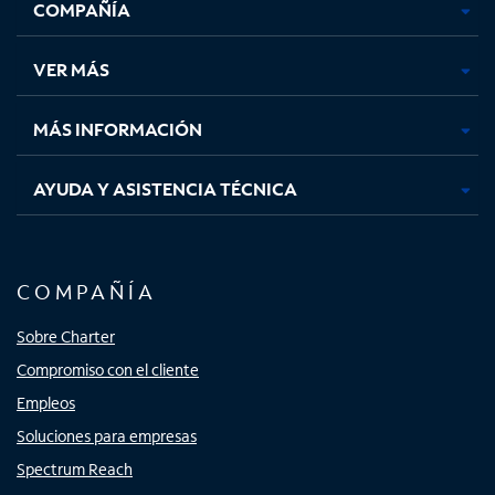
COMPAÑÍA
abre
abre
abre
abre
en
en
en
en
una
una
una
una
VER MÁS
pestaña
pestaña
pestaña
pestaña
nueva
nueva
nueva
nueva
MÁS INFORMACIÓN
AYUDA Y ASISTENCIA TÉCNICA
COMPAÑÍA
Sobre Charter
Compromiso con el cliente
Empleos
Soluciones para empresas
Spectrum Reach