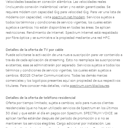
Velocidades basadas en conexión alámbrica. Las velocidades reales
(incluyendo conexión inalámbrica) varían y no están garantizadas. Se
requiere módem con capacidad Gig para velocidad Gig. Para ver una lista de
módems con capacidad, visita
spectrum.net/modem
. Servicios sujetos a
todos los términos y condiciones de servicio vigentes, los cuales están
sujetos a cambios. No están disponibles en todas las áreas. Se aplican
restricciones. Rendimiento de Internet: Spectrum Internet está respaldado
por fibra óptica y se suministra a la propiedad mediante una red HFC.
Detalles de la oferta de TV por cable
Puede solicitarse la activación de una nueva suscripción para ver contenido a
través de cada aplicación de streaming. Esto no reemplaza las suscripciones
existentes; esas se administrarán por separado. Servicios sujetos a todos los
términos y condiciones de servicio vigentes, los cuales están sujetos a
cambios. ©2025 Charter Communications. Todas las demás marcas
comerciales y los logotipos presentes aquí son propiedad de sus respectivos
titulares. Para conocer más detalles, visita
spectrum.com/disclosures
.
Detalles de la oferta de teléfono residencial
Oferta por tiempo limitado; sujeta a cambios; solo para nuevos clientes
residenciales (que no hayan utilizado servicios de Spectrum en los últimos
30 días) y que estén al día en pagos con Spectrum. SPECTRUM VOICE: se
aplican tarifas estándar después del período de promoción o si no se
mantienen los servicios elegibles. Cargo adicional por instalación. Las