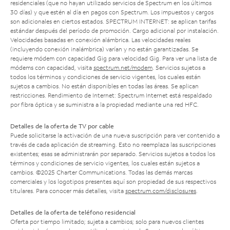
residenciales (que no hayan utilizado servicios de Spectrum en los últimos
30 días) y que estén al día en pagos con Spectrum. Los impuestos y cargos
son adicionales en ciertos estados. SPECTRUM INTERNET: se aplican tarifas
estándar después del período de promoción. Cargo adicional por instalación.
Velocidades basadas en conexión alámbrica. Las velocidades reales
(incluyendo conexión inalámbrica) varían y no están garantizadas. Se
requiere módem con capacidad Gig para velocidad Gig. Para ver una lista de
módems con capacidad, visita
spectrum.net/modem
. Servicios sujetos a
todos los términos y condiciones de servicio vigentes, los cuales están
sujetos a cambios. No están disponibles en todas las áreas. Se aplican
restricciones. Rendimiento de Internet: Spectrum Internet está respaldado
por fibra óptica y se suministra a la propiedad mediante una red HFC.
Detalles de la oferta de TV por cable
Puede solicitarse la activación de una nueva suscripción para ver contenido a
través de cada aplicación de streaming. Esto no reemplaza las suscripciones
existentes; esas se administrarán por separado. Servicios sujetos a todos los
términos y condiciones de servicio vigentes, los cuales están sujetos a
cambios. ©2025 Charter Communications. Todas las demás marcas
comerciales y los logotipos presentes aquí son propiedad de sus respectivos
titulares. Para conocer más detalles, visita
spectrum.com/disclosures
.
Detalles de la oferta de teléfono residencial
Oferta por tiempo limitado; sujeta a cambios; solo para nuevos clientes