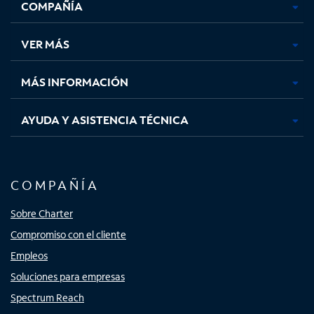
COMPAÑÍA
abre
abre
abre
abre
en
en
en
en
una
una
una
una
VER MÁS
pestaña
pestaña
pestaña
pestaña
nueva
nueva
nueva
nueva
MÁS INFORMACIÓN
AYUDA Y ASISTENCIA TÉCNICA
COMPAÑÍA
Sobre Charter
Compromiso con el cliente
Empleos
Soluciones para empresas
Spectrum Reach