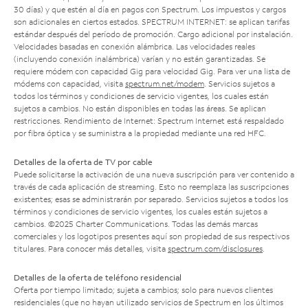
30 días) y que estén al día en pagos con Spectrum. Los impuestos y cargos
son adicionales en ciertos estados. SPECTRUM INTERNET: se aplican tarifas
estándar después del período de promoción. Cargo adicional por instalación.
Velocidades basadas en conexión alámbrica. Las velocidades reales
(incluyendo conexión inalámbrica) varían y no están garantizadas. Se
requiere módem con capacidad Gig para velocidad Gig. Para ver una lista de
módems con capacidad, visita
spectrum.net/modem
. Servicios sujetos a
todos los términos y condiciones de servicio vigentes, los cuales están
sujetos a cambios. No están disponibles en todas las áreas. Se aplican
restricciones. Rendimiento de Internet: Spectrum Internet está respaldado
por fibra óptica y se suministra a la propiedad mediante una red HFC.
Detalles de la oferta de TV por cable
Puede solicitarse la activación de una nueva suscripción para ver contenido a
través de cada aplicación de streaming. Esto no reemplaza las suscripciones
existentes; esas se administrarán por separado. Servicios sujetos a todos los
términos y condiciones de servicio vigentes, los cuales están sujetos a
cambios. ©2025 Charter Communications. Todas las demás marcas
comerciales y los logotipos presentes aquí son propiedad de sus respectivos
titulares. Para conocer más detalles, visita
spectrum.com/disclosures
.
Detalles de la oferta de teléfono residencial
Oferta por tiempo limitado; sujeta a cambios; solo para nuevos clientes
residenciales (que no hayan utilizado servicios de Spectrum en los últimos