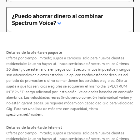
¿Puedo ahorrar dinero al combinar
Spectrum Voice?
Detalles de la oferta en paquete
Oferta por tiempo limitado; sujeta a cambios; solo para nuevos clientes
residenciales (que no hayan utilizado servicios de Spectrum en los últimos
30 días) y que estén al día en pagos con Spectrum. Los impuestos y cargos
son adicionales en ciertos estados. Se aplican tarifas estándar después del
período de promoción o si no se mantienen los servicios elegibles. Oferta
sujeta a que los servicios elegibles se adquieran el mismo día. SPECTRUM
INTERNET: cargo adicional por instalación. Velocidades basadas en conexión
alámbrica. Las velocidades reales (incluyendo conexión inalámbrica) varían y
no están garantizadas. Se requiere módem con capacidad Gig para velocidad
Gig. Para ver una lista de módems con capacidad, visita
spectrum.net/modem
.
Detalles de la oferta de Internet
Oferta por tiempo limitado; sujeta a cambios; solo para nuevos clientes
residenciales (que no hayan utilizado servicios de Spectrum en los últimos