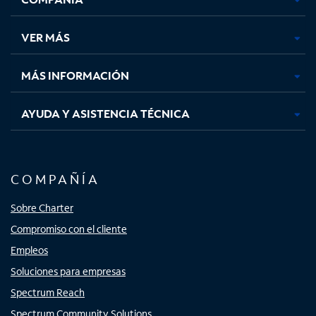
en
en
en
en
una
una
una
una
VER MÁS
pestaña
pestaña
pestaña
pestaña
nueva
nueva
nueva
nueva
MÁS INFORMACIÓN
AYUDA Y ASISTENCIA TÉCNICA
COMPAÑÍA
Sobre Charter
Compromiso con el cliente
Empleos
Soluciones para empresas
Spectrum Reach
Spectrum Community Solutions