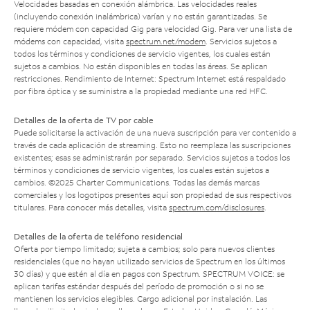
Velocidades basadas en conexión alámbrica. Las velocidades reales
(incluyendo conexión inalámbrica) varían y no están garantizadas. Se
requiere módem con capacidad Gig para velocidad Gig. Para ver una lista de
módems con capacidad, visita
spectrum.net/modem
. Servicios sujetos a
todos los términos y condiciones de servicio vigentes, los cuales están
sujetos a cambios. No están disponibles en todas las áreas. Se aplican
restricciones. Rendimiento de Internet: Spectrum Internet está respaldado
por fibra óptica y se suministra a la propiedad mediante una red HFC.
Detalles de la oferta de TV por cable
Puede solicitarse la activación de una nueva suscripción para ver contenido a
través de cada aplicación de streaming. Esto no reemplaza las suscripciones
existentes; esas se administrarán por separado. Servicios sujetos a todos los
términos y condiciones de servicio vigentes, los cuales están sujetos a
cambios. ©2025 Charter Communications. Todas las demás marcas
comerciales y los logotipos presentes aquí son propiedad de sus respectivos
titulares. Para conocer más detalles, visita
spectrum.com/disclosures
.
Detalles de la oferta de teléfono residencial
Oferta por tiempo limitado; sujeta a cambios; solo para nuevos clientes
residenciales (que no hayan utilizado servicios de Spectrum en los últimos
30 días) y que estén al día en pagos con Spectrum. SPECTRUM VOICE: se
aplican tarifas estándar después del período de promoción o si no se
mantienen los servicios elegibles. Cargo adicional por instalación. Las