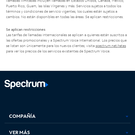
llamadas ilimitadas incluyen llamadas en Estados Unidos, Canadá, México,
Puerto Rico, Guam, las Islas Vírgenes y más. Servicios sujetos a todos los
términos y condiciones de servicio vigentes, los cuales están sujetos a
cambios. No están disponibles en todas las áreas. Se aplican restricciones.
Se aplican restricciones
Las tarifas de llamadas internacionales se aplican a quienes están suscritos a
las ofertas promocionales y a Spectrum Voice International. Los precios que
se listan son únicamente para los nuevos clientes; visita
spectrum.net/rates
para ver los precios de los servicios existentes de Spectrum Voice.
Facebook,
Instagram,
Youtube,
X,
se
se
se
se
COMPAÑÍA
abre
abre
abre
abre
en
en
en
en
una
una
una
una
VER MÁS
pestaña
pestaña
pestaña
pestaña