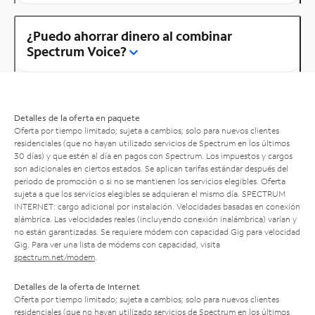
¿Puedo ahorrar dinero al combinar
Spectrum Voice?
Detalles de la oferta en paquete
Oferta por tiempo limitado; sujeta a cambios; solo para nuevos clientes
residenciales (que no hayan utilizado servicios de Spectrum en los últimos
30 días) y que estén al día en pagos con Spectrum. Los impuestos y cargos
son adicionales en ciertos estados. Se aplican tarifas estándar después del
período de promoción o si no se mantienen los servicios elegibles. Oferta
sujeta a que los servicios elegibles se adquieran el mismo día. SPECTRUM
INTERNET: cargo adicional por instalación. Velocidades basadas en conexión
alámbrica. Las velocidades reales (incluyendo conexión inalámbrica) varían y
no están garantizadas. Se requiere módem con capacidad Gig para velocidad
Gig. Para ver una lista de módems con capacidad, visita
spectrum.net/modem
.
Detalles de la oferta de Internet
Oferta por tiempo limitado; sujeta a cambios; solo para nuevos clientes
residenciales (que no hayan utilizado servicios de Spectrum en los últimos