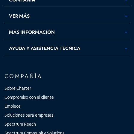
en
en
en
en
una
una
una
una
VER MÁS
pestaña
pestaña
pestaña
pestaña
nueva
nueva
nueva
nueva
MÁS INFORMACIÓN
AYUDA Y ASISTENCIA TÉCNICA
COMPAÑÍA
Sobre Charter
Compromiso con el cliente
Empleos
Soluciones para empresas
Spectrum Reach
Spectrum Community Solutions