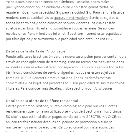
Velocidades basadas en conexión alámbrica. Las velocidades reales
(incluyendo conexión inalámbrica) varían y no están garantizadas. Se
requiere módem con capacidad Gig para velocidad Gig. Para ver una lista de
módems con capacidad, visita
spectrum.net/modem
. Servicios sujetos a
todos los términos y condiciones de servicio vigentes, los cuales están
sujetos a cambios. No están disponibles en todas las áreas. Se aplican
restricciones. Rendimiento de Internet: Spectrum Internet está respaldado
por fibra óptica y se suministra a la propiedad mediante una red HFC.
Detalles de la oferta de TV por cable
Puede solicitarse la activación de una nueva suscripción para ver contenido a
través de cada aplicación de streaming. Esto no reemplaza las suscripciones
existentes; esas se administrarán por separado. Servicios sujetos a todos los
términos y condiciones de servicio vigentes, los cuales están sujetos a
cambios. ©2025 Charter Communications. Todas las demás marcas
comerciales y los logotipos presentes aquí son propiedad de sus respectivos
titulares. Para conocer más detalles, visita
spectrum.com/disclosures
.
Detalles de la oferta de teléfono residencial
Oferta por tiempo limitado; sujeta a cambios; solo para nuevos clientes
residenciales (que no hayan utilizado servicios de Spectrum en los últimos
30 días) y que estén al día en pagos con Spectrum. SPECTRUM VOICE: se
aplican tarifas estándar después del período de promoción o si no se
mantienen los servicios elegibles. Cargo adicional por instalación. Las