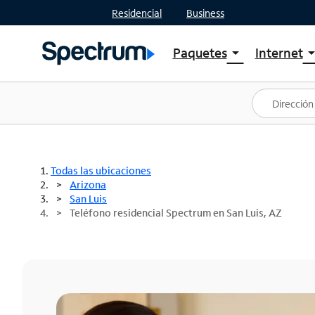
Residencial
Business
Paquetes
Internet
arrow_drop_down
arrow_drop
Ver paquetes
Spectr
Spectrum One
Planes
Mejores ofertas
Spectr
Ofertas en tu área
Intern
Todas las ubicaciones
Arizona
San Luis
Teléfono residencial Spectrum en San Luis, AZ