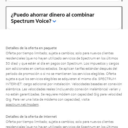
¿Puedo ahorrar dinero al combinar
Spectrum Voice?
Detalles de la oferta en paquete
Oferta por tiempo limitado; sujeta a cambios; solo para nuevos clientes
residenciales (que no hayan utilizado servicios de Spectrum en los últimos
30 días) y que estén al día en pagos con Spectrum. Los impuestos y cargos
son adicionales en ciertos estados. Se aplican tarifas estándar después del
período de promoción o si no se mantienen los servicios elegibles. Oferta
sujeta a que los servicios elegibles se adquieran el mismo día. SPECTRUM
INTERNET: cargo adicional por instalación. Velocidades basadas en conexión
alámbrica. Las velocidades reales (incluyendo conexión inalámbrica) varían y
no están garantizadas. Se requiere módem con capacidad Gig para velocidad
Gig. Para ver una lista de módems con capacidad, visita
spectrum.net/modem
.
Detalles de la oferta de Internet
Oferta por tiempo limitado; sujeta a cambios; solo para nuevos clientes
residenciales (que no hayan utilizado servicios de Spectrum en los últimos