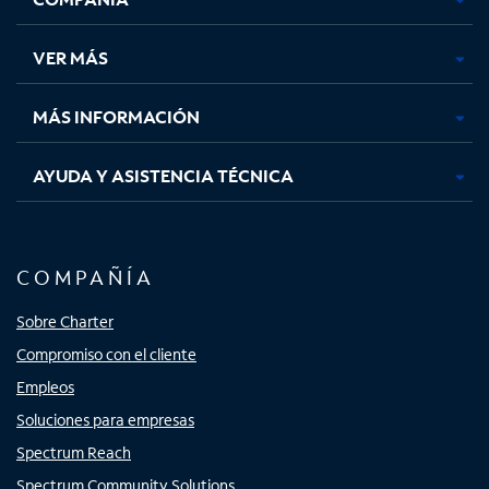
en
en
en
en
una
una
una
una
VER MÁS
pestaña
pestaña
pestaña
pestaña
nueva
nueva
nueva
nueva
MÁS INFORMACIÓN
AYUDA Y ASISTENCIA TÉCNICA
COMPAÑÍA
Sobre Charter
Compromiso con el cliente
Empleos
Soluciones para empresas
Spectrum Reach
Spectrum Community Solutions