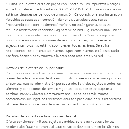
30 días) y que estén al día en pagos con Spectrum. Los impuestos y cargos
son adicionales en ciertos estados. SPECTRUM INTERNET: se aplican tarifas
estándar después del período de promoción. Cargo adicional por instalación.
Velocidades basadas en conexión alámbrica. Las velocidades reales
(incluyendo conexión inalámbrica) varían y no están garantizadas. Se
requiere módem con capacidad Gig para velocidad Gig. Para ver una lista de
módems con capacidad, visita
spectrum.net/modem
. Servicios sujetos a
todos los términos y condiciones de servicio vigentes, los cuales están
sujetos a cambios. No están disponibles en todas las áreas. Se aplican
restricciones. Rendimiento de Internet: Spectrum Internet está respaldado
por fibra óptica y se suministra a la propiedad mediante una red HFC.
Detalles de la oferta de TV por cable
Puede solicitarse la activación de una nueva suscripción para ver contenido a
través de cada aplicación de streaming. Esto no reemplaza las suscripciones
existentes; esas se administrarán por separado. Servicios sujetos a todos los
términos y condiciones de servicio vigentes, los cuales están sujetos a
cambios. ©2025 Charter Communications. Todas las demás marcas
comerciales y los logotipos presentes aquí son propiedad de sus respectivos
titulares. Para conocer más detalles, visita
spectrum.com/disclosures
.
Detalles de la oferta de teléfono residencial
Oferta por tiempo limitado; sujeta a cambios; solo para nuevos clientes
residenciales (que no hayan utilizado servicios de Spectrum en los últimos