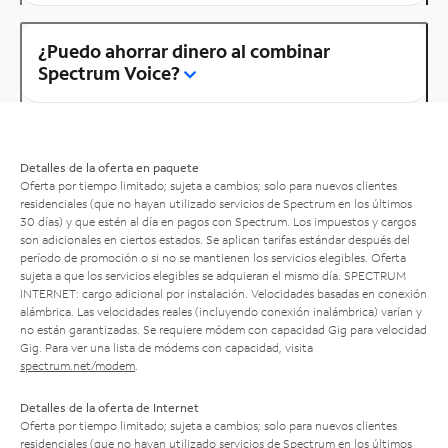
¿Puedo ahorrar dinero al combinar
Spectrum Voice?
Detalles de la oferta en paquete
Oferta por tiempo limitado; sujeta a cambios; solo para nuevos clientes
residenciales (que no hayan utilizado servicios de Spectrum en los últimos
30 días) y que estén al día en pagos con Spectrum. Los impuestos y cargos
son adicionales en ciertos estados. Se aplican tarifas estándar después del
período de promoción o si no se mantienen los servicios elegibles. Oferta
sujeta a que los servicios elegibles se adquieran el mismo día. SPECTRUM
INTERNET: cargo adicional por instalación. Velocidades basadas en conexión
alámbrica. Las velocidades reales (incluyendo conexión inalámbrica) varían y
no están garantizadas. Se requiere módem con capacidad Gig para velocidad
Gig. Para ver una lista de módems con capacidad, visita
spectrum.net/modem
.
Detalles de la oferta de Internet
Oferta por tiempo limitado; sujeta a cambios; solo para nuevos clientes
residenciales (que no hayan utilizado servicios de Spectrum en los últimos