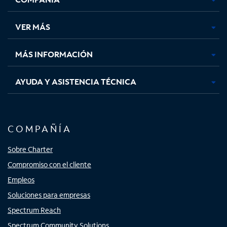
en
en
en
en
una
una
una
una
VER MÁS
pestaña
pestaña
pestaña
pestaña
nueva
nueva
nueva
nueva
MÁS INFORMACIÓN
AYUDA Y ASISTENCIA TÉCNICA
COMPAÑÍA
Sobre Charter
Compromiso con el cliente
Empleos
Soluciones para empresas
Spectrum Reach
Spectrum Community Solutions