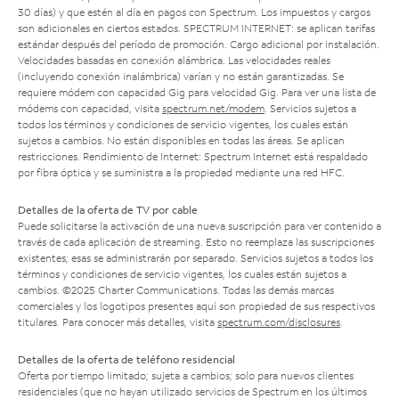
30 días) y que estén al día en pagos con Spectrum. Los impuestos y cargos
son adicionales en ciertos estados. SPECTRUM INTERNET: se aplican tarifas
estándar después del período de promoción. Cargo adicional por instalación.
Velocidades basadas en conexión alámbrica. Las velocidades reales
(incluyendo conexión inalámbrica) varían y no están garantizadas. Se
requiere módem con capacidad Gig para velocidad Gig. Para ver una lista de
módems con capacidad, visita
spectrum.net/modem
. Servicios sujetos a
todos los términos y condiciones de servicio vigentes, los cuales están
sujetos a cambios. No están disponibles en todas las áreas. Se aplican
restricciones. Rendimiento de Internet: Spectrum Internet está respaldado
por fibra óptica y se suministra a la propiedad mediante una red HFC.
Detalles de la oferta de TV por cable
Puede solicitarse la activación de una nueva suscripción para ver contenido a
través de cada aplicación de streaming. Esto no reemplaza las suscripciones
existentes; esas se administrarán por separado. Servicios sujetos a todos los
términos y condiciones de servicio vigentes, los cuales están sujetos a
cambios. ©2025 Charter Communications. Todas las demás marcas
comerciales y los logotipos presentes aquí son propiedad de sus respectivos
titulares. Para conocer más detalles, visita
spectrum.com/disclosures
.
Detalles de la oferta de teléfono residencial
Oferta por tiempo limitado; sujeta a cambios; solo para nuevos clientes
residenciales (que no hayan utilizado servicios de Spectrum en los últimos