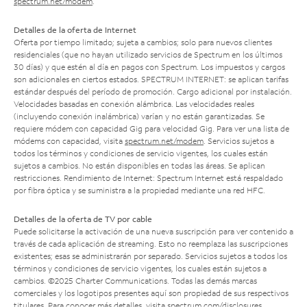
spectrum.net/modem
.
Detalles de la oferta de Internet
Oferta por tiempo limitado; sujeta a cambios; solo para nuevos clientes
residenciales (que no hayan utilizado servicios de Spectrum en los últimos
30 días) y que estén al día en pagos con Spectrum. Los impuestos y cargos
son adicionales en ciertos estados. SPECTRUM INTERNET: se aplican tarifas
estándar después del período de promoción. Cargo adicional por instalación.
Velocidades basadas en conexión alámbrica. Las velocidades reales
(incluyendo conexión inalámbrica) varían y no están garantizadas. Se
requiere módem con capacidad Gig para velocidad Gig. Para ver una lista de
módems con capacidad, visita
spectrum.net/modem
. Servicios sujetos a
todos los términos y condiciones de servicio vigentes, los cuales están
sujetos a cambios. No están disponibles en todas las áreas. Se aplican
restricciones. Rendimiento de Internet: Spectrum Internet está respaldado
por fibra óptica y se suministra a la propiedad mediante una red HFC.
Detalles de la oferta de TV por cable
Puede solicitarse la activación de una nueva suscripción para ver contenido a
través de cada aplicación de streaming. Esto no reemplaza las suscripciones
existentes; esas se administrarán por separado. Servicios sujetos a todos los
términos y condiciones de servicio vigentes, los cuales están sujetos a
cambios. ©2025 Charter Communications. Todas las demás marcas
comerciales y los logotipos presentes aquí son propiedad de sus respectivos
titulares. Para conocer más detalles, visita
spectrum.com/disclosures
.