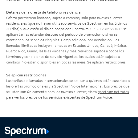
Detalles de la oferta de teléfono residencial
Oferta por tiempo limitado; sujeta a cambios; solo para nuevos clientes
residenciales (que no hayan utilizado servicios de Spectrum en los últimos
30 días) y que estén al día en pagos con Spectrum. SPECTRUM VOICE: se
aplican tarifas estándar después del período de promoción o si no se
mantienen los servicios elegibles. Cargo adicional por instalación. Las
llamadas ilimitadas incluyen llamadas en Estados Unidos, Canadá, México,
Puerto Rico, Guam, las Islas Vírgenes y más. Servicios sujetos a todos los
términos y condiciones de servicio vigentes, los cuales están sujetos a
cambios. No están disponibles en todas las áreas. Se aplican restricciones.
Se aplican restricciones
Las tarifas de llamadas internacionales se aplican a quienes están suscritos a
las ofertas promocionales y a Spectrum Voice International. Los precios que
se listan son únicamente para los nuevos clientes; visita
spectrum.net/rates
para ver los precios de los servicios existentes de Spectrum Voice.