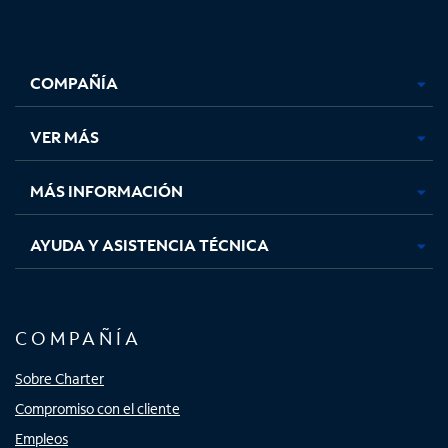
Facebook,
Instagram,
Youtube,
X,
se
se
se
se
COMPAÑÍA
abre
abre
abre
abre
en
en
en
en
una
una
una
una
VER MÁS
pestaña
pestaña
pestaña
pestaña
nueva
nueva
nueva
nueva
MÁS INFORMACIÓN
AYUDA Y ASISTENCIA TÉCNICA
COMPAÑÍA
Sobre Charter
Compromiso con el cliente
Empleos