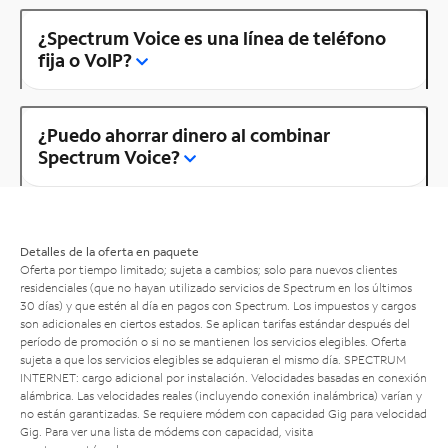
¿Spectrum Voice es una línea de teléfono
fija o VoIP?
¿Puedo ahorrar dinero al combinar
Spectrum Voice?
Detalles de la oferta en paquete
Oferta por tiempo limitado; sujeta a cambios; solo para nuevos clientes
residenciales (que no hayan utilizado servicios de Spectrum en los últimos
30 días) y que estén al día en pagos con Spectrum. Los impuestos y cargos
son adicionales en ciertos estados. Se aplican tarifas estándar después del
período de promoción o si no se mantienen los servicios elegibles. Oferta
sujeta a que los servicios elegibles se adquieran el mismo día. SPECTRUM
INTERNET: cargo adicional por instalación. Velocidades basadas en conexión
alámbrica. Las velocidades reales (incluyendo conexión inalámbrica) varían y
no están garantizadas. Se requiere módem con capacidad Gig para velocidad
Gig. Para ver una lista de módems con capacidad, visita