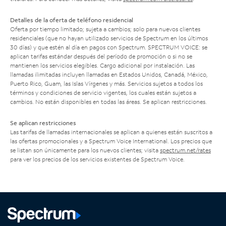
Detalles de la oferta de teléfono residencial
Oferta por tiempo limitado; sujeta a cambios; solo para nuevos clientes
residenciales (que no hayan utilizado servicios de Spectrum en los últimos
30 días) y que estén al día en pagos con Spectrum. SPECTRUM VOICE: se
aplican tarifas estándar después del período de promoción o si no se
mantienen los servicios elegibles. Cargo adicional por instalación. Las
llamadas ilimitadas incluyen llamadas en Estados Unidos, Canadá, México,
Puerto Rico, Guam, las Islas Vírgenes y más. Servicios sujetos a todos los
términos y condiciones de servicio vigentes, los cuales están sujetos a
cambios. No están disponibles en todas las áreas. Se aplican restricciones.
Se aplican restricciones
Las tarifas de llamadas internacionales se aplican a quienes están suscritos a
las ofertas promocionales y a Spectrum Voice International. Los precios que
se listan son únicamente para los nuevos clientes; visita
spectrum.net/rates
para ver los precios de los servicios existentes de Spectrum Voice.