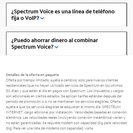
¿Spectrum Voice es una línea de teléfono
fija o VoIP?
¿Puedo ahorrar dinero al combinar
Spectrum Voice?
Detalles de la oferta en paquete
Oferta por tiempo limitado; sujeta a cambios; solo para nuevos clientes
residenciales (que no hayan utilizado servicios de Spectrum en los últimos
30 días) y que estén al día en pagos con Spectrum. Los impuestos y cargos
son adicionales en ciertos estados. Se aplican tarifas estándar después del
período de promoción o si no se mantienen los servicios elegibles. Oferta
sujeta a que los servicios elegibles se adquieran el mismo día. SPECTRUM
INTERNET: cargo adicional por instalación. Velocidades basadas en conexión
alámbrica. Las velocidades reales (incluyendo conexión inalámbrica) varían y
no están garantizadas. Se requiere módem con capacidad Gig para velocidad
Gig. Para ver una lista de módems con capacidad, visita