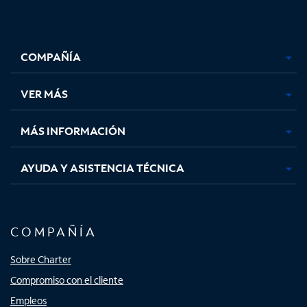
Facebook,
Instagram,
Youtube,
X,
se
se
se
se
COMPAÑÍA
abre
abre
abre
abre
en
en
en
en
una
una
una
una
VER MÁS
pestaña
pestaña
pestaña
pestaña
nueva
nueva
nueva
nueva
MÁS INFORMACIÓN
AYUDA Y ASISTENCIA TÉCNICA
COMPAÑÍA
Sobre Charter
Compromiso con el cliente
Empleos