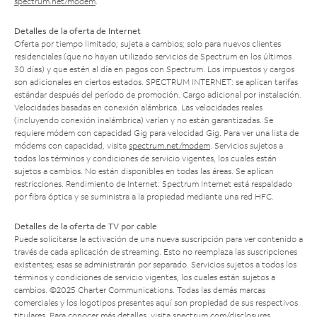
spectrum.net/modem
.
Detalles de la oferta de Internet
Oferta por tiempo limitado; sujeta a cambios; solo para nuevos clientes
residenciales (que no hayan utilizado servicios de Spectrum en los últimos
30 días) y que estén al día en pagos con Spectrum. Los impuestos y cargos
son adicionales en ciertos estados. SPECTRUM INTERNET: se aplican tarifas
estándar después del período de promoción. Cargo adicional por instalación.
Velocidades basadas en conexión alámbrica. Las velocidades reales
(incluyendo conexión inalámbrica) varían y no están garantizadas. Se
requiere módem con capacidad Gig para velocidad Gig. Para ver una lista de
módems con capacidad, visita
spectrum.net/modem
. Servicios sujetos a
todos los términos y condiciones de servicio vigentes, los cuales están
sujetos a cambios. No están disponibles en todas las áreas. Se aplican
restricciones. Rendimiento de Internet: Spectrum Internet está respaldado
por fibra óptica y se suministra a la propiedad mediante una red HFC.
Detalles de la oferta de TV por cable
Puede solicitarse la activación de una nueva suscripción para ver contenido a
través de cada aplicación de streaming. Esto no reemplaza las suscripciones
existentes; esas se administrarán por separado. Servicios sujetos a todos los
términos y condiciones de servicio vigentes, los cuales están sujetos a
cambios. ©2025 Charter Communications. Todas las demás marcas
comerciales y los logotipos presentes aquí son propiedad de sus respectivos
titulares. Para conocer más detalles, visita
spectrum.com/disclosures
.