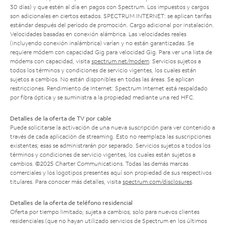
30 días) y que estén al día en pagos con Spectrum. Los impuestos y cargos
son adicionales en ciertos estados. SPECTRUM INTERNET: se aplican tarifas
estándar después del período de promoción. Cargo adicional por instalación.
Velocidades basadas en conexión alámbrica. Las velocidades reales
(incluyendo conexión inalámbrica) varían y no están garantizadas. Se
requiere módem con capacidad Gig para velocidad Gig. Para ver una lista de
módems con capacidad, visita
spectrum.net/modem
. Servicios sujetos a
todos los términos y condiciones de servicio vigentes, los cuales están
sujetos a cambios. No están disponibles en todas las áreas. Se aplican
restricciones. Rendimiento de Internet: Spectrum Internet está respaldado
por fibra óptica y se suministra a la propiedad mediante una red HFC.
Detalles de la oferta de TV por cable
Puede solicitarse la activación de una nueva suscripción para ver contenido a
través de cada aplicación de streaming. Esto no reemplaza las suscripciones
existentes; esas se administrarán por separado. Servicios sujetos a todos los
términos y condiciones de servicio vigentes, los cuales están sujetos a
cambios. ©2025 Charter Communications. Todas las demás marcas
comerciales y los logotipos presentes aquí son propiedad de sus respectivos
titulares. Para conocer más detalles, visita
spectrum.com/disclosures
.
Detalles de la oferta de teléfono residencial
Oferta por tiempo limitado; sujeta a cambios; solo para nuevos clientes
residenciales (que no hayan utilizado servicios de Spectrum en los últimos