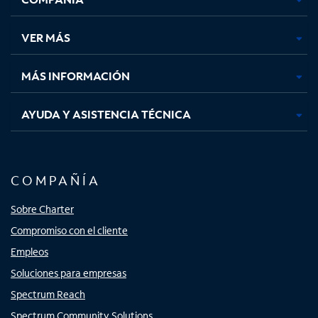
en
en
en
en
una
una
una
una
VER MÁS
pestaña
pestaña
pestaña
pestaña
nueva
nueva
nueva
nueva
MÁS INFORMACIÓN
AYUDA Y ASISTENCIA TÉCNICA
COMPAÑÍA
Sobre Charter
Compromiso con el cliente
Empleos
Soluciones para empresas
Spectrum Reach
Spectrum Community Solutions