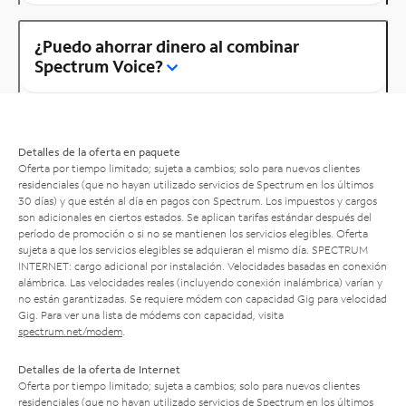
¿Puedo ahorrar dinero al combinar
Spectrum Voice?
Detalles de la oferta en paquete
Oferta por tiempo limitado; sujeta a cambios; solo para nuevos clientes
residenciales (que no hayan utilizado servicios de Spectrum en los últimos
30 días) y que estén al día en pagos con Spectrum. Los impuestos y cargos
son adicionales en ciertos estados. Se aplican tarifas estándar después del
período de promoción o si no se mantienen los servicios elegibles. Oferta
sujeta a que los servicios elegibles se adquieran el mismo día. SPECTRUM
INTERNET: cargo adicional por instalación. Velocidades basadas en conexión
alámbrica. Las velocidades reales (incluyendo conexión inalámbrica) varían y
no están garantizadas. Se requiere módem con capacidad Gig para velocidad
Gig. Para ver una lista de módems con capacidad, visita
spectrum.net/modem
.
Detalles de la oferta de Internet
Oferta por tiempo limitado; sujeta a cambios; solo para nuevos clientes
residenciales (que no hayan utilizado servicios de Spectrum en los últimos