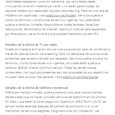
Velocidades basadas en conexión alámbrica. Las velocidades reales
(incluyendo conexión inalámbrica) varían y no están garantizadas. Se
requiere módem con capacidad Gig para velocidad Gig. Para ver una lista de
módems con capacidad, visita
spectrum.net/modem
. Servicios sujetos a
todos los términos y condiciones de servicio vigentes, los cuales están
sujetos a cambios. No están disponibles en todas las áreas. Se aplican
restricciones. Rendimiento de Internet: Spectrum Internet está respaldado
por fibra óptica y se suministra a la propiedad mediante una red HFC.
Detalles de la oferta de TV por cable
Puede solicitarse la activación de una nueva suscripción para ver contenido a
través de cada aplicación de streaming. Esto no reemplaza las suscripciones
existentes; esas se administrarán por separado. Servicios sujetos a todos los
términos y condiciones de servicio vigentes, los cuales están sujetos a
cambios. ©2025 Charter Communications. Todas las demás marcas
comerciales y los logotipos presentes aquí son propiedad de sus respectivos
titulares. Para conocer más detalles, visita
spectrum.com/disclosures
.
Detalles de la oferta de teléfono residencial
Oferta por tiempo limitado; sujeta a cambios; solo para nuevos clientes
residenciales (que no hayan utilizado servicios de Spectrum en los últimos
30 días) y que estén al día en pagos con Spectrum. SPECTRUM VOICE: se
aplican tarifas estándar después del período de promoción o si no se
mantienen los servicios elegibles. Cargo adicional por instalación. Las