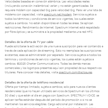
Velocidades basadas en conexión alámbrica. Las velocidades reales
(incluyendo conexión inalámbrica) varían y no están garantizadas. Se
requiere módem con capacidad Gig para velocidad Gig. Para ver una lista de
módems con capacidad, visita
spectrum.net/modem
. Servicios sujetos a
todos los términos y condiciones de servicio vigentes, los cuales están
sujetos a cambios. No están disponibles en todas las áreas. Se aplican
restricciones. Rendimiento de Internet: Spectrum Internet está respaldado
por fibra óptica y se suministra a la propiedad mediante una red HFC.
Detalles de la oferta de TV por cable
Puede solicitarse la activación de una nueva suscripción para ver contenido a
través de cada aplicación de streaming. Esto no reemplaza las suscripciones
existentes; esas se administrarán por separado. Servicios sujetos a todos los
términos y condiciones de servicio vigentes, los cuales están sujetos a
cambios. ©2025 Charter Communications. Todas las demás marcas
comerciales y los logotipos presentes aquí son propiedad de sus respectivos
titulares. Para conocer más detalles, visita
spectrum.com/disclosures
.
Detalles de la oferta de teléfono residencial
Oferta por tiempo limitado; sujeta a cambios; solo para nuevos clientes
residenciales (que no hayan utilizado servicios de Spectrum en los últimos
30 días) y que estén al día en pagos con Spectrum. SPECTRUM VOICE: se
aplican tarifas estándar después del período de promoción o si no se
mantienen los servicios elegibles. Cargo adicional por instalación. Las