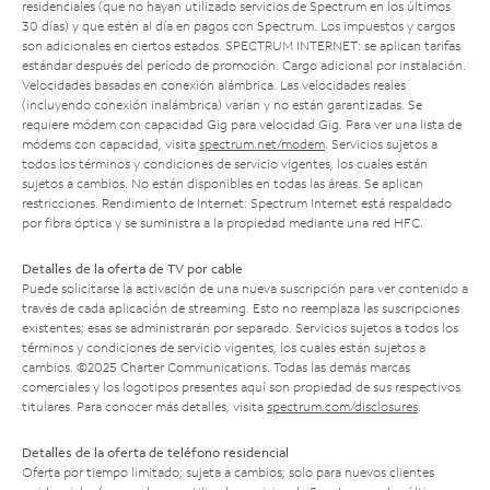
residenciales (que no hayan utilizado servicios de Spectrum en los últimos
30 días) y que estén al día en pagos con Spectrum. Los impuestos y cargos
son adicionales en ciertos estados. SPECTRUM INTERNET: se aplican tarifas
estándar después del período de promoción. Cargo adicional por instalación.
Velocidades basadas en conexión alámbrica. Las velocidades reales
(incluyendo conexión inalámbrica) varían y no están garantizadas. Se
requiere módem con capacidad Gig para velocidad Gig. Para ver una lista de
módems con capacidad, visita
spectrum.net/modem
. Servicios sujetos a
todos los términos y condiciones de servicio vigentes, los cuales están
sujetos a cambios. No están disponibles en todas las áreas. Se aplican
restricciones. Rendimiento de Internet: Spectrum Internet está respaldado
por fibra óptica y se suministra a la propiedad mediante una red HFC.
Detalles de la oferta de TV por cable
Puede solicitarse la activación de una nueva suscripción para ver contenido a
través de cada aplicación de streaming. Esto no reemplaza las suscripciones
existentes; esas se administrarán por separado. Servicios sujetos a todos los
términos y condiciones de servicio vigentes, los cuales están sujetos a
cambios. ©2025 Charter Communications. Todas las demás marcas
comerciales y los logotipos presentes aquí son propiedad de sus respectivos
titulares. Para conocer más detalles, visita
spectrum.com/disclosures
.
Detalles de la oferta de teléfono residencial
Oferta por tiempo limitado; sujeta a cambios; solo para nuevos clientes