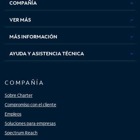
COMPAÑÍA
abre
abre
abre
abre
en
en
en
en
una
una
una
una
VER MÁS
pestaña
pestaña
pestaña
pestaña
nueva
nueva
nueva
nueva
MÁS INFORMACIÓN
AYUDA Y ASISTENCIA TÉCNICA
COMPAÑÍA
Sobre Charter
Compromiso con el cliente
Empleos
Soluciones para empresas
Spectrum Reach