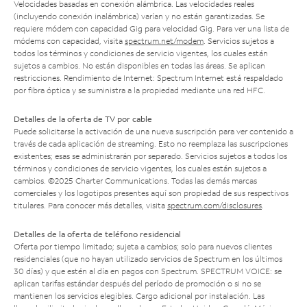
Velocidades basadas en conexión alámbrica. Las velocidades reales
(incluyendo conexión inalámbrica) varían y no están garantizadas. Se
requiere módem con capacidad Gig para velocidad Gig. Para ver una lista de
módems con capacidad, visita
spectrum.net/modem
. Servicios sujetos a
todos los términos y condiciones de servicio vigentes, los cuales están
sujetos a cambios. No están disponibles en todas las áreas. Se aplican
restricciones. Rendimiento de Internet: Spectrum Internet está respaldado
por fibra óptica y se suministra a la propiedad mediante una red HFC.
Detalles de la oferta de TV por cable
Puede solicitarse la activación de una nueva suscripción para ver contenido a
través de cada aplicación de streaming. Esto no reemplaza las suscripciones
existentes; esas se administrarán por separado. Servicios sujetos a todos los
términos y condiciones de servicio vigentes, los cuales están sujetos a
cambios. ©2025 Charter Communications. Todas las demás marcas
comerciales y los logotipos presentes aquí son propiedad de sus respectivos
titulares. Para conocer más detalles, visita
spectrum.com/disclosures
.
Detalles de la oferta de teléfono residencial
Oferta por tiempo limitado; sujeta a cambios; solo para nuevos clientes
residenciales (que no hayan utilizado servicios de Spectrum en los últimos
30 días) y que estén al día en pagos con Spectrum. SPECTRUM VOICE: se
aplican tarifas estándar después del período de promoción o si no se
mantienen los servicios elegibles. Cargo adicional por instalación. Las