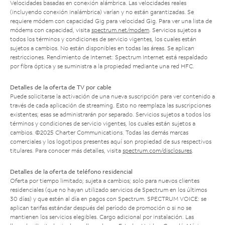
Velocidades basadas en conexión alámbrica. Las velocidades reales
(incluyendo conexión inalámbrica) varían y no están garantizadas. Se
requiere módem con capacidad Gig para velocidad Gig. Para ver una lista de
módems con capacidad, visita
spectrum.net/modem
. Servicios sujetos a
todos los términos y condiciones de servicio vigentes, los cuales están
sujetos a cambios. No están disponibles en todas las áreas. Se aplican
restricciones. Rendimiento de Internet: Spectrum Internet está respaldado
por fibra óptica y se suministra a la propiedad mediante una red HFC.
Detalles de la oferta de TV por cable
Puede solicitarse la activación de una nueva suscripción para ver contenido a
través de cada aplicación de streaming. Esto no reemplaza las suscripciones
existentes; esas se administrarán por separado. Servicios sujetos a todos los
términos y condiciones de servicio vigentes, los cuales están sujetos a
cambios. ©2025 Charter Communications. Todas las demás marcas
comerciales y los logotipos presentes aquí son propiedad de sus respectivos
titulares. Para conocer más detalles, visita
spectrum.com/disclosures
.
Detalles de la oferta de teléfono residencial
Oferta por tiempo limitado; sujeta a cambios; solo para nuevos clientes
residenciales (que no hayan utilizado servicios de Spectrum en los últimos
30 días) y que estén al día en pagos con Spectrum. SPECTRUM VOICE: se
aplican tarifas estándar después del período de promoción o si no se
mantienen los servicios elegibles. Cargo adicional por instalación. Las