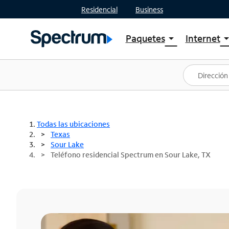
Residencial
Business
Paquetes
Internet
arrow_drop_down
arrow_drop
Ver paquetes
Spectr
Spectrum One
Planes
Mejores ofertas
Spectr
Ofertas en tu área
Intern
Todas las ubicaciones
Texas
Sour Lake
Teléfono residencial Spectrum en Sour Lake, TX