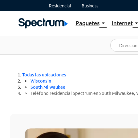
Residencial
Business
Paquetes
Internet
arrow_drop_down
arrow_drop
Ver paquetes
Spectr
Spectrum One
Planes
Mejores ofertas
Spectr
Ofertas en tu área
Intern
Todas las ubicaciones
Wisconsin
South Milwaukee
Teléfono residencial Spectrum en South Milwaukee, 