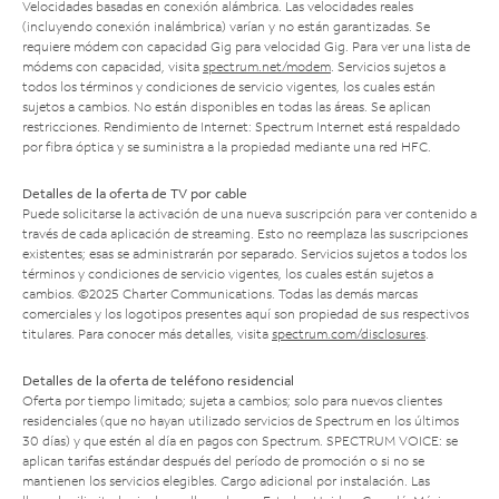
Velocidades basadas en conexión alámbrica. Las velocidades reales
(incluyendo conexión inalámbrica) varían y no están garantizadas. Se
requiere módem con capacidad Gig para velocidad Gig. Para ver una lista de
módems con capacidad, visita
spectrum.net/modem
. Servicios sujetos a
todos los términos y condiciones de servicio vigentes, los cuales están
sujetos a cambios. No están disponibles en todas las áreas. Se aplican
restricciones. Rendimiento de Internet: Spectrum Internet está respaldado
por fibra óptica y se suministra a la propiedad mediante una red HFC.
Detalles de la oferta de TV por cable
Puede solicitarse la activación de una nueva suscripción para ver contenido a
través de cada aplicación de streaming. Esto no reemplaza las suscripciones
existentes; esas se administrarán por separado. Servicios sujetos a todos los
términos y condiciones de servicio vigentes, los cuales están sujetos a
cambios. ©2025 Charter Communications. Todas las demás marcas
comerciales y los logotipos presentes aquí son propiedad de sus respectivos
titulares. Para conocer más detalles, visita
spectrum.com/disclosures
.
Detalles de la oferta de teléfono residencial
Oferta por tiempo limitado; sujeta a cambios; solo para nuevos clientes
residenciales (que no hayan utilizado servicios de Spectrum en los últimos
30 días) y que estén al día en pagos con Spectrum. SPECTRUM VOICE: se
aplican tarifas estándar después del período de promoción o si no se
mantienen los servicios elegibles. Cargo adicional por instalación. Las