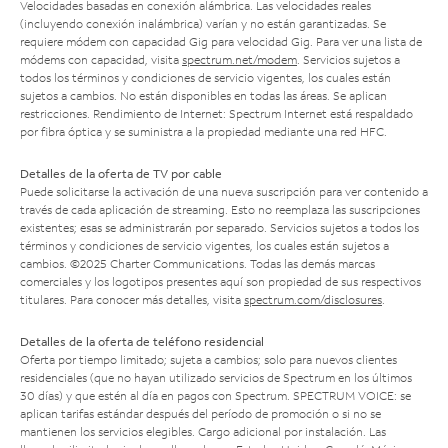
Velocidades basadas en conexión alámbrica. Las velocidades reales
(incluyendo conexión inalámbrica) varían y no están garantizadas. Se
requiere módem con capacidad Gig para velocidad Gig. Para ver una lista de
módems con capacidad, visita
spectrum.net/modem
. Servicios sujetos a
todos los términos y condiciones de servicio vigentes, los cuales están
sujetos a cambios. No están disponibles en todas las áreas. Se aplican
restricciones. Rendimiento de Internet: Spectrum Internet está respaldado
por fibra óptica y se suministra a la propiedad mediante una red HFC.
Detalles de la oferta de TV por cable
Puede solicitarse la activación de una nueva suscripción para ver contenido a
través de cada aplicación de streaming. Esto no reemplaza las suscripciones
existentes; esas se administrarán por separado. Servicios sujetos a todos los
términos y condiciones de servicio vigentes, los cuales están sujetos a
cambios. ©2025 Charter Communications. Todas las demás marcas
comerciales y los logotipos presentes aquí son propiedad de sus respectivos
titulares. Para conocer más detalles, visita
spectrum.com/disclosures
.
Detalles de la oferta de teléfono residencial
Oferta por tiempo limitado; sujeta a cambios; solo para nuevos clientes
residenciales (que no hayan utilizado servicios de Spectrum en los últimos
30 días) y que estén al día en pagos con Spectrum. SPECTRUM VOICE: se
aplican tarifas estándar después del período de promoción o si no se
mantienen los servicios elegibles. Cargo adicional por instalación. Las