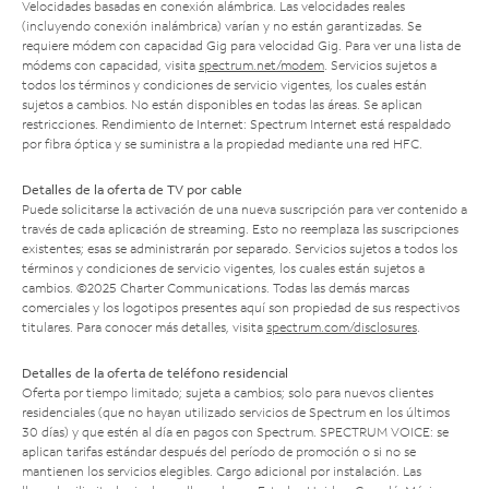
Velocidades basadas en conexión alámbrica. Las velocidades reales
(incluyendo conexión inalámbrica) varían y no están garantizadas. Se
requiere módem con capacidad Gig para velocidad Gig. Para ver una lista de
módems con capacidad, visita
spectrum.net/modem
. Servicios sujetos a
todos los términos y condiciones de servicio vigentes, los cuales están
sujetos a cambios. No están disponibles en todas las áreas. Se aplican
restricciones. Rendimiento de Internet: Spectrum Internet está respaldado
por fibra óptica y se suministra a la propiedad mediante una red HFC.
Detalles de la oferta de TV por cable
Puede solicitarse la activación de una nueva suscripción para ver contenido a
través de cada aplicación de streaming. Esto no reemplaza las suscripciones
existentes; esas se administrarán por separado. Servicios sujetos a todos los
términos y condiciones de servicio vigentes, los cuales están sujetos a
cambios. ©2025 Charter Communications. Todas las demás marcas
comerciales y los logotipos presentes aquí son propiedad de sus respectivos
titulares. Para conocer más detalles, visita
spectrum.com/disclosures
.
Detalles de la oferta de teléfono residencial
Oferta por tiempo limitado; sujeta a cambios; solo para nuevos clientes
residenciales (que no hayan utilizado servicios de Spectrum en los últimos
30 días) y que estén al día en pagos con Spectrum. SPECTRUM VOICE: se
aplican tarifas estándar después del período de promoción o si no se
mantienen los servicios elegibles. Cargo adicional por instalación. Las