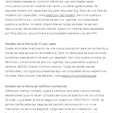
Velocidades basadas en conexión alámbrica. Las velocidades reales
(incluyendo conexión inalámbrica) varían y no están garantizadas. Se
requiere módem con capacidad Gig para velocidad Gig. Para ver una lista de
módems con capacidad, visita
spectrum.net/modem
. Servicios sujetos a
todos los términos y condiciones de servicio vigentes, los cuales están
sujetos a cambios. No están disponibles en todas las áreas. Se aplican
restricciones. Rendimiento de Internet: Spectrum Internet está respaldado
por fibra óptica y se suministra a la propiedad mediante una red HFC.
Detalles de la oferta de TV por cable
Puede solicitarse la activación de una nueva suscripción para ver contenido a
través de cada aplicación de streaming. Esto no reemplaza las suscripciones
existentes; esas se administrarán por separado. Servicios sujetos a todos los
términos y condiciones de servicio vigentes, los cuales están sujetos a
cambios. ©2025 Charter Communications. Todas las demás marcas
comerciales y los logotipos presentes aquí son propiedad de sus respectivos
titulares. Para conocer más detalles, visita
spectrum.com/disclosures
.
Detalles de la oferta de teléfono residencial
Oferta por tiempo limitado; sujeta a cambios; solo para nuevos clientes
residenciales (que no hayan utilizado servicios de Spectrum en los últimos
30 días) y que estén al día en pagos con Spectrum. SPECTRUM VOICE: se
aplican tarifas estándar después del período de promoción o si no se
mantienen los servicios elegibles. Cargo adicional por instalación. Las