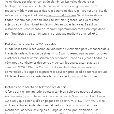
Velocidades basadas en conexión alámbrica. Las velocidades reales
(incluyendo conexión inalámbrica) varían y no están garantizadas. Se
requiere módem con capacidad Gig para velocidad Gig. Para ver una lista de
módems con capacidad, visita
spectrum.net/modem
. Servicios sujetos a
todos los términos y condiciones de servicio vigentes, los cuales están
sujetos a cambios. No están disponibles en todas las áreas. Se aplican
restricciones. Rendimiento de Internet: Spectrum Internet está respaldado
por fibra óptica y se suministra a la propiedad mediante una red HFC.
Detalles de la oferta de TV por cable
Puede solicitarse la activación de una nueva suscripción para ver contenido a
través de cada aplicación de streaming. Esto no reemplaza las suscripciones
existentes; esas se administrarán por separado. Servicios sujetos a todos los
términos y condiciones de servicio vigentes, los cuales están sujetos a
cambios. ©2025 Charter Communications. Todas las demás marcas
comerciales y los logotipos presentes aquí son propiedad de sus respectivos
titulares. Para conocer más detalles, visita
spectrum.com/disclosures
.
Detalles de la oferta de teléfono residencial
Oferta por tiempo limitado; sujeta a cambios; solo para nuevos clientes
residenciales (que no hayan utilizado servicios de Spectrum en los últimos
30 días) y que estén al día en pagos con Spectrum. SPECTRUM VOICE: se
aplican tarifas estándar después del período de promoción o si no se
mantienen los servicios elegibles. Cargo adicional por instalación. Las