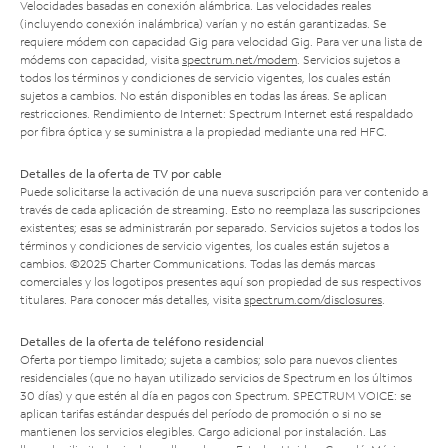
Velocidades basadas en conexión alámbrica. Las velocidades reales
(incluyendo conexión inalámbrica) varían y no están garantizadas. Se
requiere módem con capacidad Gig para velocidad Gig. Para ver una lista de
módems con capacidad, visita
spectrum.net/modem
. Servicios sujetos a
todos los términos y condiciones de servicio vigentes, los cuales están
sujetos a cambios. No están disponibles en todas las áreas. Se aplican
restricciones. Rendimiento de Internet: Spectrum Internet está respaldado
por fibra óptica y se suministra a la propiedad mediante una red HFC.
Detalles de la oferta de TV por cable
Puede solicitarse la activación de una nueva suscripción para ver contenido a
través de cada aplicación de streaming. Esto no reemplaza las suscripciones
existentes; esas se administrarán por separado. Servicios sujetos a todos los
términos y condiciones de servicio vigentes, los cuales están sujetos a
cambios. ©2025 Charter Communications. Todas las demás marcas
comerciales y los logotipos presentes aquí son propiedad de sus respectivos
titulares. Para conocer más detalles, visita
spectrum.com/disclosures
.
Detalles de la oferta de teléfono residencial
Oferta por tiempo limitado; sujeta a cambios; solo para nuevos clientes
residenciales (que no hayan utilizado servicios de Spectrum en los últimos
30 días) y que estén al día en pagos con Spectrum. SPECTRUM VOICE: se
aplican tarifas estándar después del período de promoción o si no se
mantienen los servicios elegibles. Cargo adicional por instalación. Las