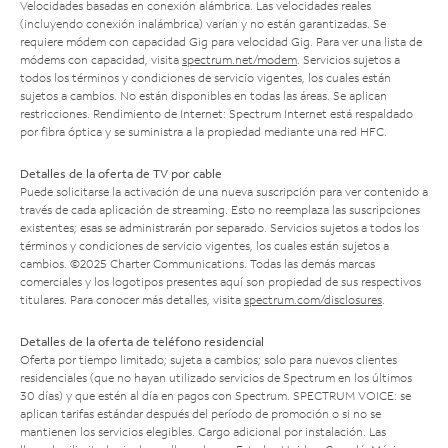
Velocidades basadas en conexión alámbrica. Las velocidades reales
(incluyendo conexión inalámbrica) varían y no están garantizadas. Se
requiere módem con capacidad Gig para velocidad Gig. Para ver una lista de
módems con capacidad, visita
spectrum.net/modem
. Servicios sujetos a
todos los términos y condiciones de servicio vigentes, los cuales están
sujetos a cambios. No están disponibles en todas las áreas. Se aplican
restricciones. Rendimiento de Internet: Spectrum Internet está respaldado
por fibra óptica y se suministra a la propiedad mediante una red HFC.
Detalles de la oferta de TV por cable
Puede solicitarse la activación de una nueva suscripción para ver contenido a
través de cada aplicación de streaming. Esto no reemplaza las suscripciones
existentes; esas se administrarán por separado. Servicios sujetos a todos los
términos y condiciones de servicio vigentes, los cuales están sujetos a
cambios. ©2025 Charter Communications. Todas las demás marcas
comerciales y los logotipos presentes aquí son propiedad de sus respectivos
titulares. Para conocer más detalles, visita
spectrum.com/disclosures
.
Detalles de la oferta de teléfono residencial
Oferta por tiempo limitado; sujeta a cambios; solo para nuevos clientes
residenciales (que no hayan utilizado servicios de Spectrum en los últimos
30 días) y que estén al día en pagos con Spectrum. SPECTRUM VOICE: se
aplican tarifas estándar después del período de promoción o si no se
mantienen los servicios elegibles. Cargo adicional por instalación. Las